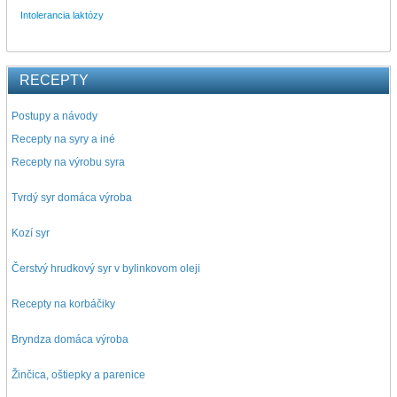
Intolerancia laktózy
RECEPTY
Postupy a návody
Recepty na syry a iné
Recepty na výrobu syra
Tvrdý syr domáca výroba
Kozí syr
Čerstvý hrudkový syr v bylinkovom oleji
Recepty na korbáčiky
Bryndza domáca výroba
Žinčica, oštiepky a parenice