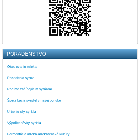
PORADENSTVO
Ošetrovanie mlieka
Rozdelenie syrov
Radíme začínajúcim syrárom
Špecifikácia syridiel v našej ponuke
Určenie sily syridla
Výpočet dávky syridla
Fermentácia mlieka-mliekarenské kultúry