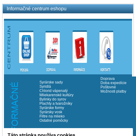
Informačné centrum eshopu
Doprava
Syrárske sady
Doba expedície
Syridlá
Poštovné
Chlorid vápenatý
Možnosti platby
Mliekarenské kultúry
Bylinky do syrov
Plachty a tvarožníky
Syrárske formy
Syrársky vosk
Filtre na mlieko
Ostatné pomôcky
Táto stránka používa cookies