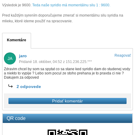
Výsledok je 9600.
Teda naše syridlo má momentálnu silu 1 : 9600.
Pred každým syrením doporučujeme zmerať si momentálnu silu syridla na
mlieku, ktoré ideme použiť na spracovanie.
Komentáre
jaro
Reagovať
JA
Pridané 18. október, 04:52 z 151.236.225.***
Zdravim chcel by som sa spytat co sa stane ked syridlo dam do studenej vody
a niekto to vypije ? Lebo som pocul ze stoho prehana je to pravda ci nie ?
Dakujem za odpoved
2 odpovede
Pridať komentár
QR code