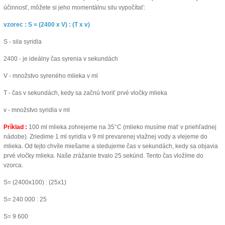
účinnosť, môžete si jeho momentálnu silu vypočítať:
vzorec : S = (2400 x V) : (T x v)
S - sila syridla
2400 - je ideálny čas syrenia v sekundách
V - množstvo syreného mlieka v ml
T - čas v sekundách, kedy sa začnú tvoriť prvé vločky mlieka
v - množstvo syridla v ml
Príklad :
100 ml mlieka zohrejeme na 35°C (mlieko musíme mať v priehľadnej
nádobe). Zriedime 1 ml syridla v 9 ml prevarenej vlažnej vody a vlejeme do
mlieka. Od tejto chvíle miešame a sledujeme čas v sekundách, kedy sa objavia
prvé vločky mlieka. Naše zrážanie trvalo 25 sekúnd. Tento čas vložíme do
vzorca.
S= (2400x100) : (25x1)
S= 240 000 : 25
S= 9 600