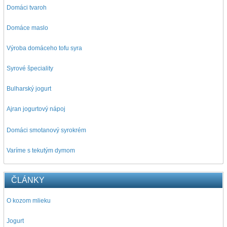
Domáci tvaroh
Domáce maslo
Výroba domáceho tofu syra
Syrové špeciality
Bulharský jogurt
Ajran jogurtový nápoj
D
omáci smotanový syrokrém
Varíme s tekutým dymom
ČLÁNKY
O kozom mlieku
Jogurt