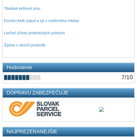
Tibetské kefírové zrno
Domáci kefír, jogurt a syr z rastlinného mlieka
Liečivé účinky probiotických potravín
Žijeme v storočí probiotík
Hodnotenie
7
/
10
DOPRAVU ZABEZPEČUJE
NAJPREZERANEJŠIE