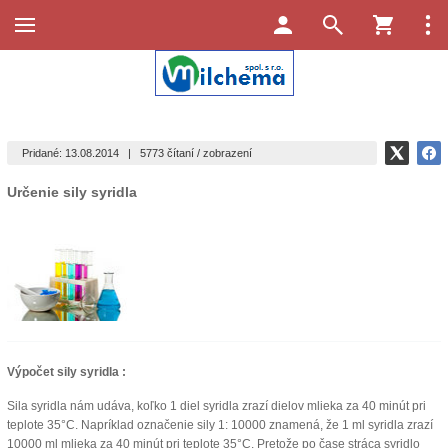
Pridané: 13.08.2014
|
5773 čítaní / zobrazení
Určenie sily syridla
Výpočet sily syridla :
Sila syridla nám udáva, koľko 1 diel syridla zrazí dielov mlieka za 40 minút pri
teplote 35°C. Napríklad označenie sily 1: 10000 znamená, že 1 ml syridla zrazí
10000 ml mlieka za 40 minút pri teplote 35°C. Pretože po čase stráca syridlo