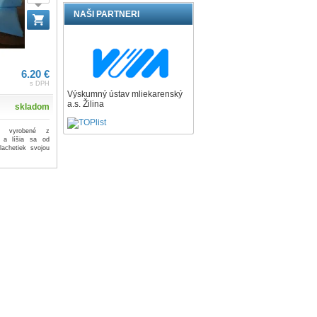
NAŠI PARTNERI
6.20 €
s DPH
Výskumný ústav mliekarenský
a.s. Žilina
skladom
ú vyrobené z
u a líšia sa od
lachetiek svojou
.