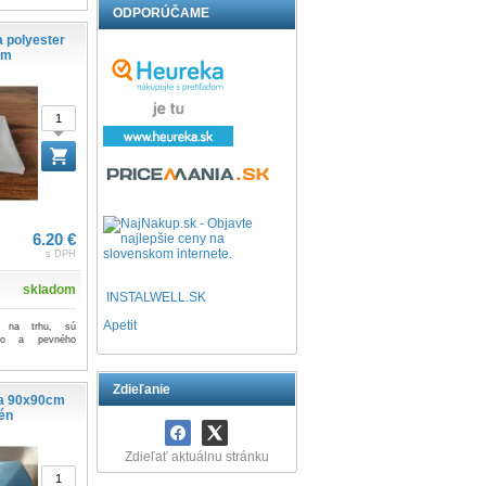
ODPORÚČAME
a polyester
cm
6.20 €
s DPH
skladom
INSTALWELL.SK
Apetit
ty na trhu, sú
ého a pevného
Zdieľanie
ta 90x90cm
lén
Zdieľať aktuálnu stránku