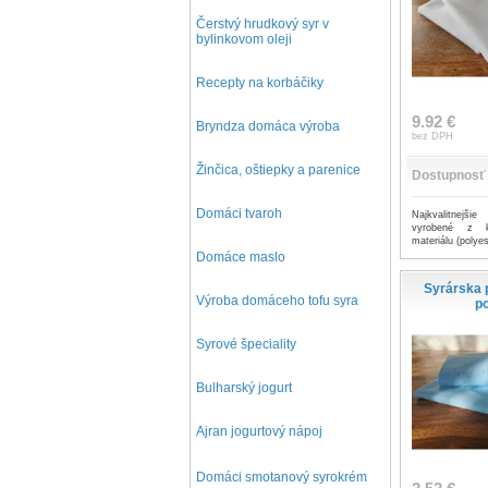
Čerstvý hrudkový syr v
bylinkovom oleji
Recepty na korbáčiky
9.92 €
Bryndza domáca výroba
bez DPH
Žinčica, oštiepky a parenice
Dostupnosť
Domáci tvaroh
Najkvalitnejš
vyrobené z k
materiálu (polyes
Domáce maslo
Syrárska 
Výroba domáceho tofu syra
po
Syrové špeciality
Bulharský jogurt
Ajran jogurtový nápoj
D
omáci smotanový syrokrém