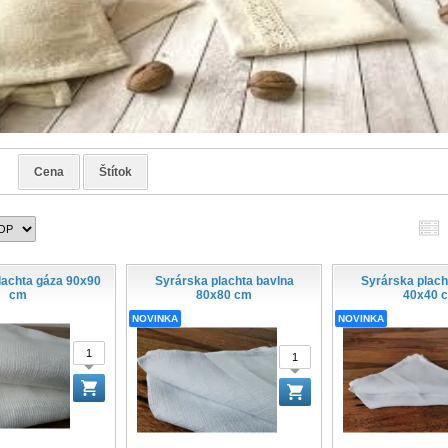
e
Cena
Štítok
lachta gáza 90x90
Syrárska plachta bavlna
Syrárska plach
cm
80x80 cm
40x40 
NOVINKA
NOVINKA