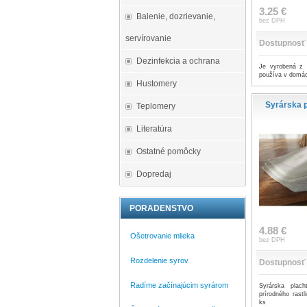
3.25 €
Balenie, dozrievanie,
bez DPH
servírovanie
Dostupnosť
Dezinfekcia a ochrana
Je vyrobená z 
používa v domác
Hustomery
Syrárska p
Teplomery
Literatúra
Ostatné pomôcky
Dopredaj
PORADENSTVO
4.88 €
Ošetrovanie mlieka
bez DPH
Rozdelenie syrov
Dostupnosť
Radíme začínajúcim syrárom
Syrárska plac
prírodného rastl
ks