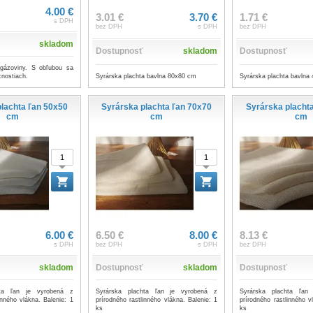
4.00 €
3.01 €
3.70 €
1.71 €
s DPH
bez DPH
s DPH
bez DPH
skladom
Dostupnosť
skladom
Dostupnosť
gázoviny. S obľubou sa
nostiach.
Syrárska plachta bavlna 80x80 cm
Syrárska plachta bavlna
lachta ľan 50x50
Syrárska plachta ľan 70x70
Syrárska placht
cm
cm
cm
6.00 €
6.50 €
8.00 €
8.13 €
s DPH
bez DPH
s DPH
bez DPH
skladom
Dostupnosť
skladom
Dostupnosť
hta ľan je vyrobená z
Syrárska plachta ľan je vyrobená z
Syrárska plachta ľan
inného vlákna. Balenie: 1
prírodného rastlinného vlákna. Balenie: 1
prírodného rastlinného v
ks
ks