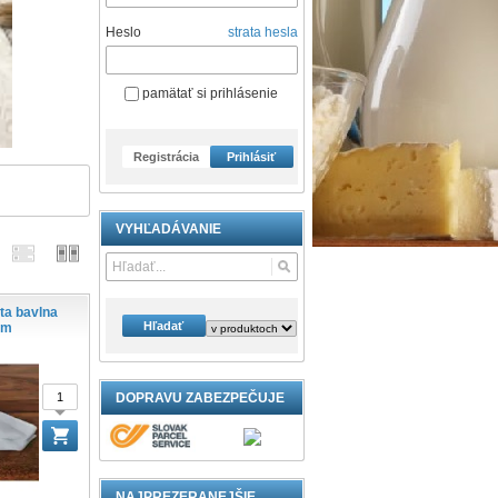
Heslo
strata hesla
pamätať si prihlásenie
Registrácia
Prihlásiť
VYHĽADÁVANIE
ta bavlna
Hľadať
cm
DOPRAVU ZABEZPEČUJE
NAJPREZERANEJŠIE