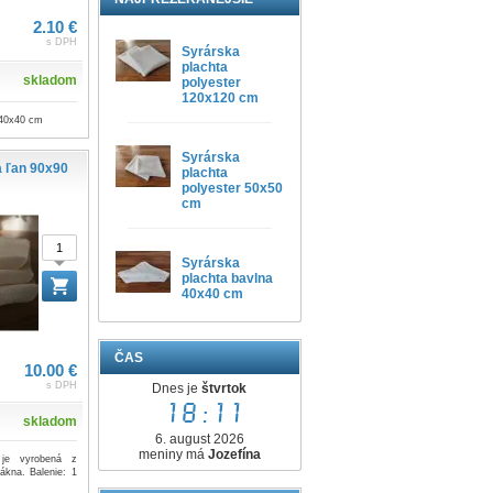
2.10 €
s DPH
Syrárska
plachta
skladom
polyester
120x120 cm
 40x40 cm
Syrárska
a ľan 90x90
plachta
polyester 50x50
cm
Syrárska
plachta bavlna
40x40 cm
ČAS
10.00 €
s DPH
Dnes je
štvrtok
18:11
skladom
6. august 2026
meniny má
Jozefína
 je vyrobená z
lákna. Balenie: 1