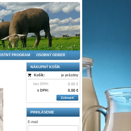
OSTNÝ PROGRAM
OSOBNÝ ODBER
NÁKUPNÝ KOŠÍK
Košík:
je prázdny
bez DPH:
0.00 €
s DPH:
0.00 €
Zobraziť
PRIHLÁSENIE
E-mail