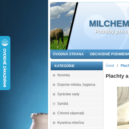
MILCHEMA 
Potreby pre sp
ÚVODNÁ STRANA
OBCHODNÉ PODMIEN
Úvod
/
Plac
KATEGÓRIE
Novinky
Plachty a
Dojenie mlieka, hygiena
Syrárske sady
Syridlá
Chlorid vápenatý
Kyselina mliečna