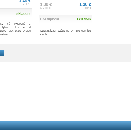
3.10 €
1.06 €
1.30 €
s DPH
bez DPH
s DPH
skladom
Dostupnosť
skladom
achty sú vyrobené z
lyetylenu a líšia sa od
Odkvapávací sáčok na syr pre domácu
rských plachetiek svojou
výrobu
ruktúrou.
1