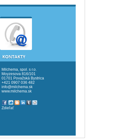
Milchema, spol. s r.o.
Moyzesova 816/101
01701 Považská Bystrica
+421 0907 036 482
info@milchema.sk
www.milchema.sk
Zdieľať