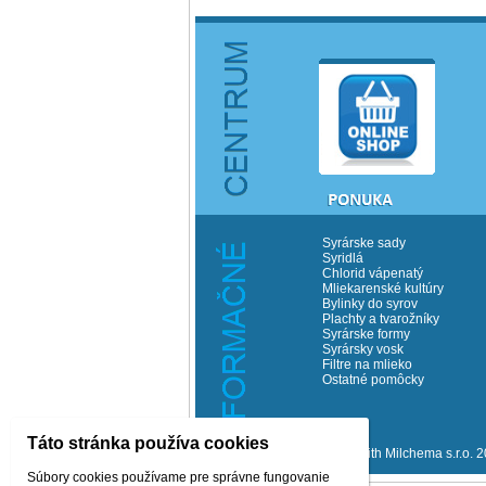
Syrárske sady
Syridlá
Chlorid vápenatý
Mliekarenské kultúry
Bylinky do syrov
Plachty a tvarožníky
Syrárske formy
Syrársky vosk
Filtre na mlieko
Ostatné pomôcky
Táto stránka používa cookies
©Copyrith Milchema s.r.o. 
Súbory cookies používame pre správne fungovanie