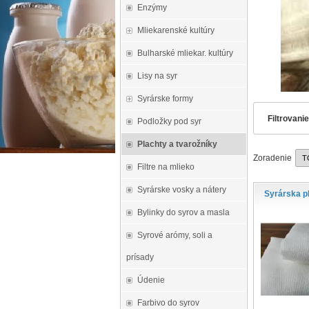
Enzýmy
Mliekarenské kultúry
Bulharské mliekar. kultúry
Lisy na syr
Syrárske formy
Filtrovani
Podložky pod syr
Plachty a tvarožníky
Zoradenie
Filtre na mlieko
Syrárske vosky a nátery
Syrárska p
Bylinky do syrov a masla
Syrové arómy, soli a
prísady
Údenie
Farbivo do syrov