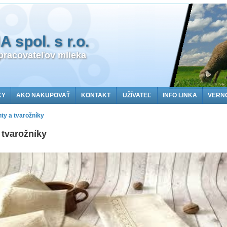
spol. s r.o.
racovateľov mlieka
KY
AKO NAKUPOVAŤ
KONTAKT
UŽÍVATEĽ
INFO LINKA
VERN
hty a tvarožníky
 tvarožníky