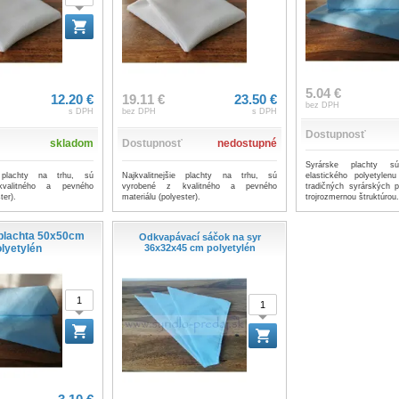
5.04 €
12.20 €
19.11 €
23.50 €
bez DPH
s DPH
bez DPH
s DPH
Dostupnosť
skladom
Dostupnosť
nedostupné
Syrárske plachty s
ie plachty na trhu, sú
Najkvalitnejšie plachty na trhu, sú
elastického polyetylen
valitného a pevného
vyrobené z kvalitného a pevného
tradičných syrárských p
ter).
materiálu (polyester).
trojrozmernou štruktúrou
plachta 50x50cm
Odkvapávací sáčok na syr
lyetylén
36x32x45 cm polyetylén