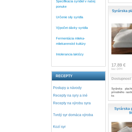
Špecifikácia syridiel v našej
ponuke
Syrárska pl
Určenie sily syridla
Výpočet dávky syridla
Fermentácia mlieka-
mliekarenské kultúry
Intolerancia laktózy
17.89 €
bez DPH
RECEPTY
Dostupnosť
Postupy a návody
Syrárska plac
prírodného rastl
Recepty na syry a iné
ks
Recepty na výrobu syra
Syrárska p
9
Tvrdý syr domáca výroba
Kozí syr