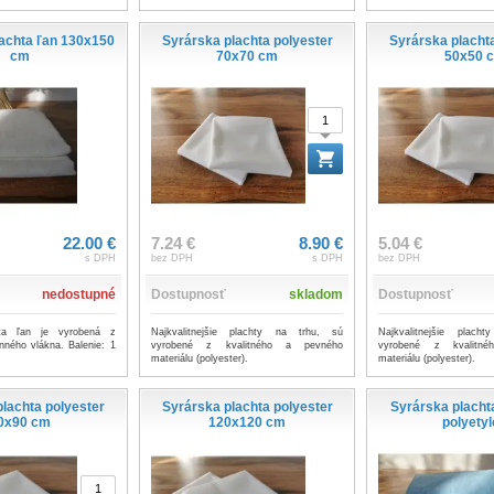
achta ľan 130x150
Syrárska plachta polyester
Syrárska placht
cm
70x70 cm
50x50 
22.00 €
7.24 €
8.90 €
5.04 €
s DPH
bez DPH
s DPH
bez DPH
nedostupné
Dostupnosť
skladom
Dostupnosť
hta ľan je vyrobená z
Najkvalitnejšie plachty na trhu, sú
Najkvalitnejšie plach
inného vlákna. Balenie: 1
vyrobené z kvalitného a pevného
vyrobené z kvalitn
materiálu (polyester).
materiálu (polyester).
lachta polyester
Syrárska plachta polyester
Syrárska plach
0x90 cm
120x120 cm
polyety