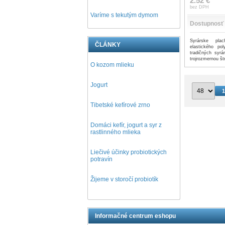
2.52 €
bez DPH
Varíme s tekutým dymom
Dostupnosť
Syrárske pl
ČLÁNKY
elastického po
tradičných syrá
trojrozmernou št
O kozom mlieku
Jogurt
Tibetské kefírové zrno
Domáci kefír, jogurt a syr z
rastlinného mlieka
Liečivé účinky probiotických
potravín
Žijeme v storočí probiotík
Informačné centrum eshopu