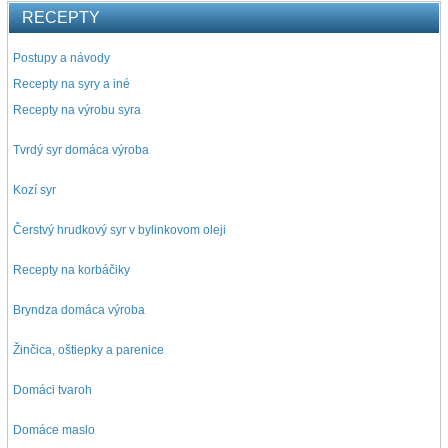
RECEPTY
Postupy a návody
Recepty na syry a iné
Recepty na výrobu syra
Tvrdý syr domáca výroba
Kozí syr
Čerstvý hrudkový syr v bylinkovom oleji
Recepty na korbáčiky
Bryndza domáca výroba
Žinčica, oštiepky a parenice
Domáci tvaroh
Domáce maslo