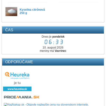
Kyselina citrónová
250 g
ČAS
Dnes je
pondelok
06:33
10. august 2026
meniny má
Vavrinec
ODPORÚČAME