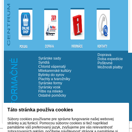
Doprava
Syrárske sady
Doba expedície
Syridlá
Poštovné
Chlorid vápenatý
Možnosti platby
Mliekarenské kultúry
Bylinky do syrov
Plachty a tvarožníky
Syrárske formy
Syrársky vosk
Filtre na mlieko
Ostatné pomôcky
Táto stránka používa cookies
©Copyrith Milchema s.r.o. 2014
Súbory cookies používame pre správne fungovanie našej webovej
stránky a jej funkcií. Pomocou súborov cookies si tiež napríklad
pamätáme váš preferovaný jazyk, zvyšujeme pre vás relevantnosť
zobrazovaných reklám, počítame návštevnosť stránok a pamätáme si