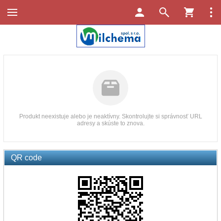
Produkt neexistuje alebo je neaktívny. Skontrolujte si správnosť URL
adresy a skúste to znova.
QR code