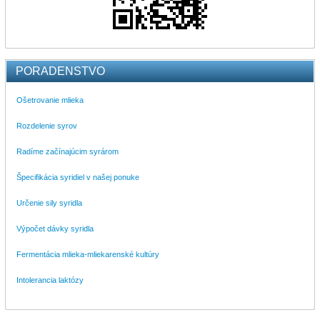
PORADENSTVO
Ošetrovanie mlieka
Rozdelenie syrov
Radíme začínajúcim syrárom
Špecifikácia syridiel v našej ponuke
Určenie sily syridla
Výpočet dávky syridla
Fermentácia mlieka-mliekarenské kultúry
Intolerancia laktózy