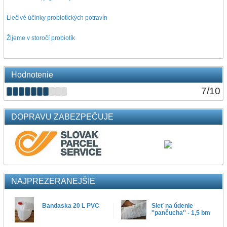
Liečivé účinky probiotických potravín
Žijeme v storočí probiotík
Hodnotenie
7
/
10
DOPRAVU ZABEZPEČUJE
NAJPREZERANEJŠIE
Bandaska 20 L PVC
Sieť na údenie
''pančucha'' - 1,5 bm