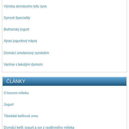
Výroba domáceho tofu syra
Syrové špeciality
Bulharský jogurt
Ajran jogurtový nápoj
D
omáci smotanový syrokrém
Varíme s tekutým dymom
ČLÁNKY
O kozom mlieku
Jogurt
Tibetské kefírové zrno
Domáci kefír, jogurt a syr z rastlinného mlieka