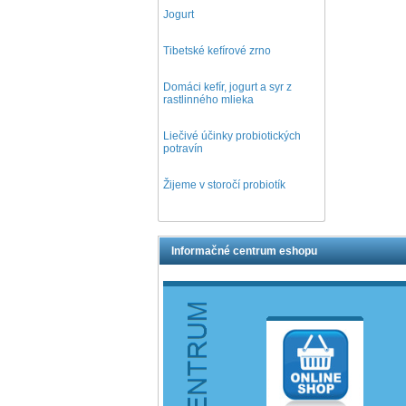
Jogurt
Tibetské kefírové zrno
Domáci kefír, jogurt a syr z
rastlinného mlieka
Liečivé účinky probiotických
potravín
Žijeme v storočí probiotík
Informačné centrum eshopu