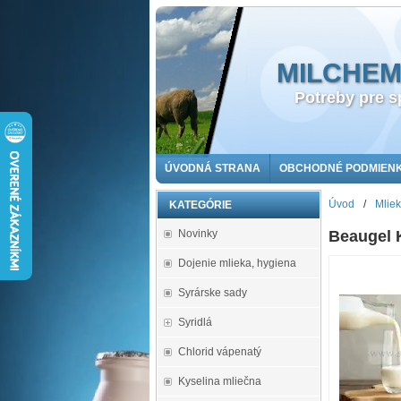
MILCHEMA 
Potreby pre sp
ÚVODNÁ STRANA
OBCHODNÉ PODMIEN
Úvod
/
Mliek
KATEGÓRIE
Novinky
Beaugel K
Dojenie mlieka, hygiena
Syrárske sady
Syridlá
Chlorid vápenatý
Kyselina mliečna