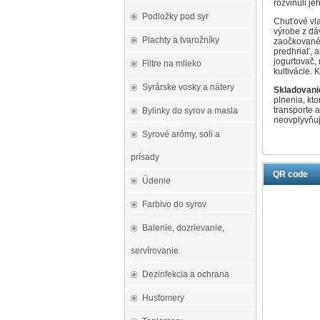
rozvinuli j
Podložky pod syr
Chuťové vla
výrobe z dá
Plachty a tvarožníky
zaočkovanéh
predhriať, a
jogurtovač,
Filtre na mlieko
kultivácie.
Syrárske vosky a nátery
Skladovanie
plnenia, kto
transporte a
Bylinky do syrov a masla
neovplyvňuj
Syrové arómy, soli a
prísady
QR code
Údenie
Farbivo do syrov
Balenie, dozrievanie,
servírovanie
Dezinfekcia a ochrana
Hustomery