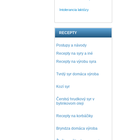
Intolerancia laktózy
RECEPTY
Postupy a návody
Recepty na syry a iné
Recepty na výrobu syra
Tvrdý syr domáca výroba
Kozí syr
Čerstvý hrudkový syr v
bylinkovom oleji
Recepty na korbáčiky
Bryndza domáca výroba