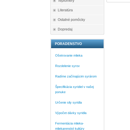
Teplomery
Literatúra
Ostatné pomôcky
Dopredaj
PORADENSTVO
Ošetrovanie mlieka
Rozdelenie syrov
Radíme začínajúcim syrárom
Špecifikácia syridiel v našej
ponuke
Určenie sily syridla
Výpočet dávky syridla
Fermentácia mlieka-
mliekarenské kultúry