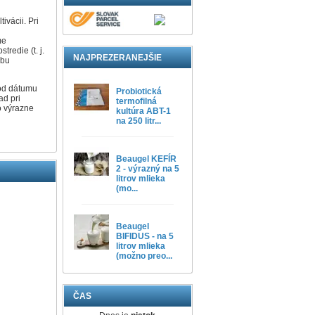
ivácii. Pri
m
me
redie (t. j.
NAJPREZERANEJŠIE
obu
 od dátumu
Probiotická
ad pri
termofilná
o výrazne
kultúra ABT-1
na 250 litr...
Beaugel KEFÍR
2 - výrazný na 5
litrov mlieka
(mo...
Beaugel
BIFIDUS - na 5
litrov mlieka
(možno preo...
ČAS