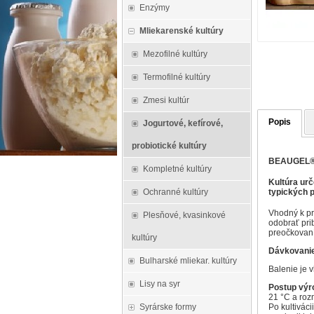
Enzýmy
Mliekarenské kultúry
Mezofilné kultúry
Termofilné kultúry
Zmesi kultúr
Popis
Jogurtové, kefírové,
probiotické kultúry
BEAUGEL®
Kompletné kultúry
Kultúra urč
typických p
Ochranné kultúry
Vhodný k pr
Plesňové, kvasinkové
odobrať pri
preočkovaní 
kultúry
Dávkovani
Bulharské mliekar. kultúry
Balenie je 
Lisy na syr
Postup výr
21 °C a rozm
Po kultiváci
Syrárske formy