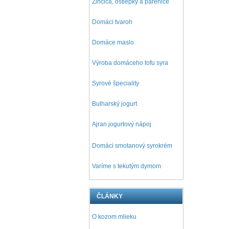
Žinčica, oštiepky a parenice
Domáci tvaroh
Domáce maslo
Výroba domáceho tofu syra
Syrové špeciality
Bulharský jogurt
Ajran jogurtový nápoj
D
omáci smotanový syrokrém
Varíme s tekutým dymom
ČLÁNKY
O kozom mlieku