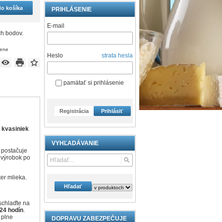
do košíka
PRIHLÁSENIE
E-mail
h bodov.
cene
Heslo
strata hesla
pamätať si prihlásenie
Registrácia
Prihlásiť
a kvasiniek
VYHĽADÁVANIE
i postačuje
 výrobok po
ter mlieka.
Hľadať
schlaďte na
 24 hodín
.
 plne
DOPRAVU ZABEZPEČUJE