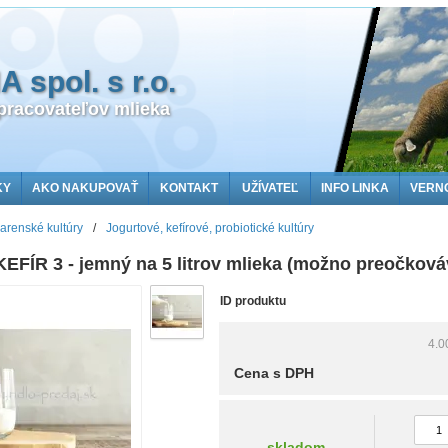
spol. s r.o.
racovateľov mlieka
KY
AKO NAKUPOVAŤ
KONTAKT
UŽÍVATEĽ
INFO LINKA
VERN
arenské kultúry
/
Jogurtové, kefírové, probiotické kultúry
EFÍR 3 - jemný na 5 litrov mlieka (možno preočková
ID produktu
4.0
Cena s DPH
skladom