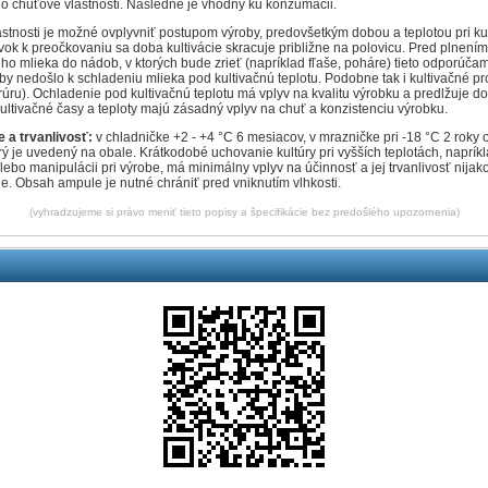
eho chuťové vlastnosti. Následne je vhodný ku konzumácii.
stnosti je možné ovplyvniť postupom výroby, predovšetkým dobou a teplotou pri kult
vok k preočkovaniu sa doba kultivácie skracuje približne na polovicu. Pred plnení
o mlieka do nádob, v ktorých bude zrieť (napríklad fľaše, poháre) tieto odporúča
by nedošlo k schladeniu mlieka pod kultivačnú teplotu. Podobne tak i kultivačné prost
 rúru). Ochladenie pod kultivačnú teplotu má vplyv na kvalitu výrobku a predlžuje d
 Kultivačné časy a teploty majú zásadný vplyv na chuť a konzistenciu výrobku.
 a trvanlivosť:
v chladničke +2 - +4 °C 6 mesiacov, v mrazničke pri -18 °C 2 roky
rý je uvedený na obale. Krátkodobé uchovanie kultúry pri vyšších teplotách, napríkl
lebo manipulácii pri výrobe, má minimálny vplyv na účinnosť a jej trvanlivosť nijak
e. Obsah ampule je nutné chrániť pred vniknutím vlhkosti.
(vyhradzujeme si právo meniť tieto popisy a špecifikácie bez predošlého upozornenia)