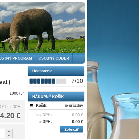
OSTNÝ PROGRAM
OSOBNÝ ODBER
Hodnotenie
7
/
10
vať)
1000754
NÁKUPNÝ KOŠÍK
Košík:
je prázdny
0 €
bez DPH
4.20 €
bez DPH:
0.00 €
s DPH:
0.00 €
Zobraziť