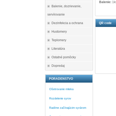
Balenie:
1k
Balenie, dozrievanie,
servírovanie
Dezinfekcia a ochrana
QR code
Hustomery
Teplomery
Literatúra
Ostatné pomôcky
Dopredaj
PORADENSTVO
Ošetrovanie mlieka
Rozdelenie syrov
Radíme začínajúcim syrárom