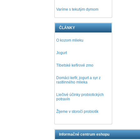
Varíme s tekutým dymom
ČLÁNKY
O kozom mlieku
Jogurt
Tibetské kefírové zrno
Domáci kefír, jogurt a syr z
rastlinného mlieka
Liečivé účinky probiotických
potravín
Žijeme v storočí probiotík
Informačné centrum eshopu