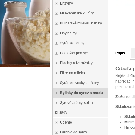
Enzýmy
Mliekarenské kultúry
Bulharské mliekar. kultúry
Lisy na syr
Syrárske formy
Podložky pod syr
Popis
Plachty a tvarožníky
Cibuľa 
Filtre na mlieko
Nájde si ši
napríklad 
Syrárske vosky a nátery
pokrmom ch
Bylinky do syrov a masla
Zloženie:
ci
Syrové arómy, soli a
Skladovani
prísady
Sklad
Minim
Údenie
Hmotn
Farbivo do syrov