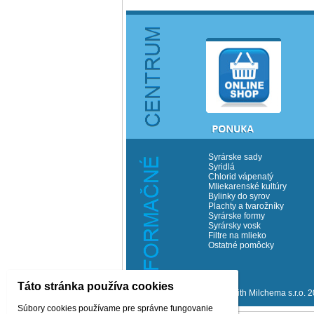
Syrárske sady
Syridlá
Chlorid vápenatý
Mliekarenské kultúry
Bylinky do syrov
Plachty a tvarožníky
Syrárske formy
Syrársky vosk
Filtre na mlieko
Ostatné pomôcky
Táto stránka používa cookies
©Copyrith Milchema s.r.o. 
Súbory cookies používame pre správne fungovanie