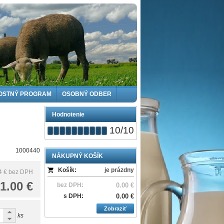
OSTNÝ PROGRAM
OSOBNÝ ODBER
Hodnotenie
10
/
10
1000440
NÁKUPNÝ KOŠÍK
Košík:
je prázdny
4 €
bez DPH
1.00 €
bez DPH:
0.00 €
s DPH:
0.00 €
Zobraziť
ks