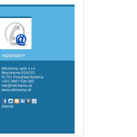
Milchema, spol. s r.o.
Moyzesova 816/101
01701 Považská Bystrica
+421 0907 036 482
info@milchema.sk
www.milchema.sk
Zdieľať