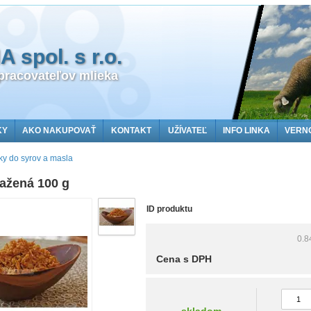
spol. s r.o.
racovateľov mlieka
KY
AKO NAKUPOVAŤ
KONTAKT
UŽÍVATEĽ
INFO LINKA
VERN
ky do syrov a masla
ražená 100 g
ID produktu
0.8
Cena s DPH
skladom