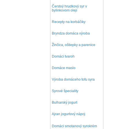
Čerstvý hrudkový syr v
bylinkovom oleji
Recepty na korbáčiky
Bryndza domáca výroba
Žinčica, oštiepky a parenice
Domáci tvaroh
Domáce maslo
Výroba domáceho tofu syra
Syrové špeciality
Bulharský jogurt
Ajran jogurtový nápoj
D
omáci smotanový syrokrém