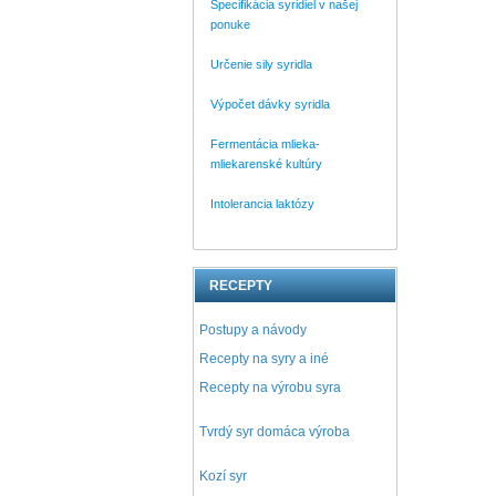
Špecifikácia syridiel v našej
ponuke
Určenie sily syridla
Výpočet dávky syridla
Fermentácia mlieka-
mliekarenské kultúry
Intolerancia laktózy
RECEPTY
Postupy a návody
Recepty na syry a iné
Recepty na výrobu syra
Tvrdý syr domáca výroba
Kozí syr