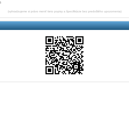
s
(vyhradzujeme si právo meniť tieto popisy a špecifikácie bez predošlého upozornenia)