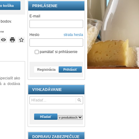
do košíka
PRIHLÁSENIE
E-mail
 bodov.
ene
Heslo
strata hesla
pamätať si prihlásenie
Registrácia
Prihlásiť
pecialít ako
vá a dodáva
VYHĽADÁVANIE
Hľadať
DOPRAVU ZABEZPEČUJE