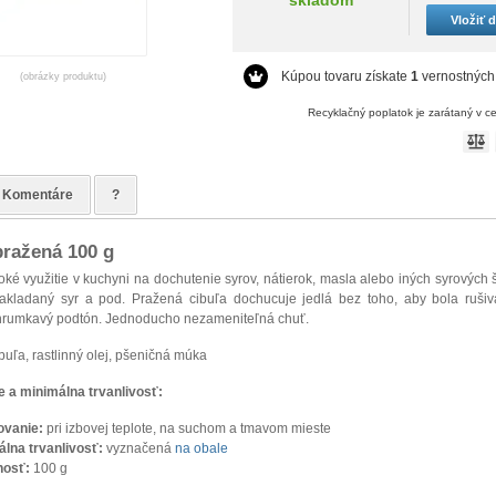
Vložiť 
Kúpou tovaru získate
1
vernostných
(obrázky produktu)
Recyklačný poplatok je zarátaný v c
Komentáre
?
pražená 100 g
roké využitie v kuchyni na dochutenie syrov, nátierok, masla alebo iných syrových š
nakladaný syr a pod. Pražená cibuľa dochucuje jedlá bez toho, aby bola ruši
rumkavý podtón. Jednoducho nezameniteľná chuť.
buľa, rastlinný olej, pšeničná múka
e a minimálna trvanlivosť:
ovanie:
pri izbovej teplote, na suchom a tmavom mieste
álna trvanlivosť:
vyznačená
na obale
osť:
100 g