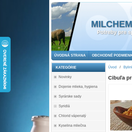
MILCHEMA 
Potreby pre sp
ÚVODNÁ STRANA
OBCHODNÉ PODMIEN
Úvod
/
Bylin
KATEGÓRIE
Novinky
Cibuľa p
Dojenie mlieka, hygiena
Syrárske sady
Syridlá
Chlorid vápenatý
Kyselina mliečna