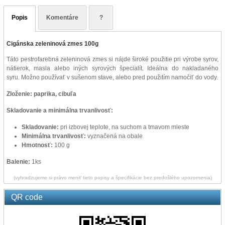
Popis
Komentáre
?
Cigánska zeleninová zmes 100g
Táto pestrofarebná zeleninová zmes si nájde široké použitie pri výrobe syrov,
nátierok, masla alebo iných syrových špecialít. Ideálna do nakladaného
syru. Možno používať v sušenom stave, alebo pred použitím namočiť do vody.
Zloženie:
paprika, cibuľa
Skladovanie a minimálna trvanlivosť:
Skladovanie:
pri izbovej teplote, na suchom a tmavom mieste
Minimálna trvanlivosť:
vyznačená
na obale
Hmotnosť:
100 g
Balenie:
1ks
(vyhradzujeme si právo meniť tieto popisy a špecifikácie bez predošlého upozornenia)
QR code