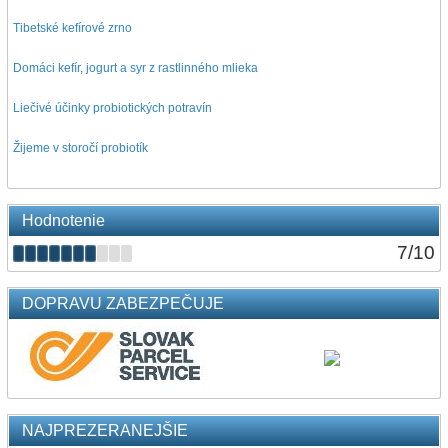
Tibetské kefírové zrno
Domáci kefír, jogurt a syr z rastlinného mlieka
Liečivé účinky probiotických potravín
Žijeme v storočí probiotík
Hodnotenie
7
/
10
DOPRAVU ZABEZPEČUJE
NAJPREZERANEJŠIE