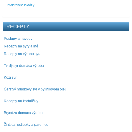
Intolerancia laktózy
RECEPTY
Postupy a návody
Recepty na syry a iné
Recepty na výrobu syra
Tvrdý syr domáca výroba
Kozí syr
Čerstvý hrudkový syr v bylinkovom oleji
Recepty na korbáčiky
Bryndza domáca výroba
Žinčica, oštiepky a parenice