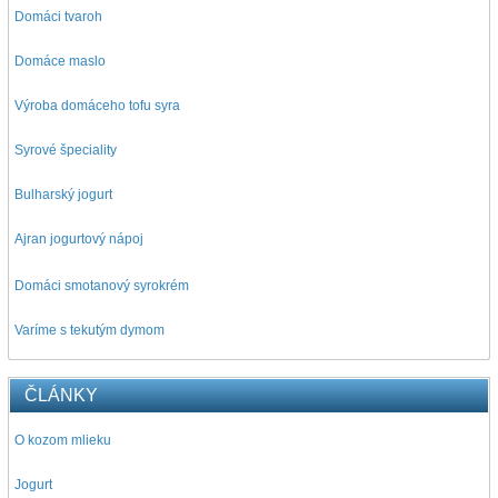
Domáci tvaroh
Domáce maslo
Výroba domáceho tofu syra
Syrové špeciality
Bulharský jogurt
Ajran jogurtový nápoj
D
omáci smotanový syrokrém
Varíme s tekutým dymom
ČLÁNKY
O kozom mlieku
Jogurt