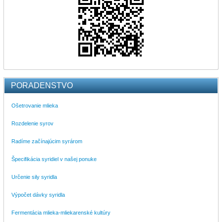
PORADENSTVO
Ošetrovanie mlieka
Rozdelenie syrov
Radíme začínajúcim syrárom
Špecifikácia syridiel v našej ponuke
Určenie sily syridla
Výpočet dávky syridla
Fermentácia mlieka-mliekarenské kultúry