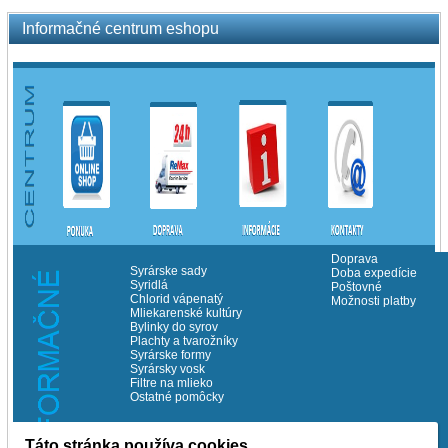
Informačné centrum eshopu
Doprava
Syrárske sady
Doba expedície
Syridlá
Poštovné
Chlorid vápenatý
Možnosti platby
Mliekarenské kultúry
Bylinky do syrov
Plachty a tvarožníky
Syrárske formy
Syrársky vosk
Filtre na mlieko
Ostatné pomôcky
Táto stránka používa cookies