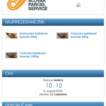
NAJPREZERANEJŠIE
Kráľovské bylinkové
Cisárske bylinkové
korenie 500g
korenie 500g
Cisárske bylinkové
korenie 1000g
ČAS
Dnes je
nedeľa
10:10
9. august 2026
meniny má
Ľubomíra
ODPORÚČAME