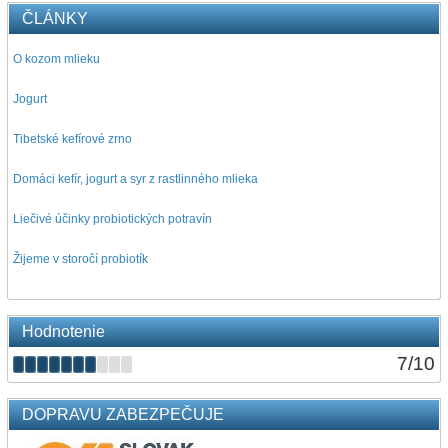
ČLÁNKY
O kozom mlieku
Jogurt
Tibetské kefírové zrno
Domáci kefír, jogurt a syr z rastlinného mlieka
Liečivé účinky probiotických potravín
Žijeme v storočí probiotík
Hodnotenie
7
/
10
DOPRAVU ZABEZPEČUJE