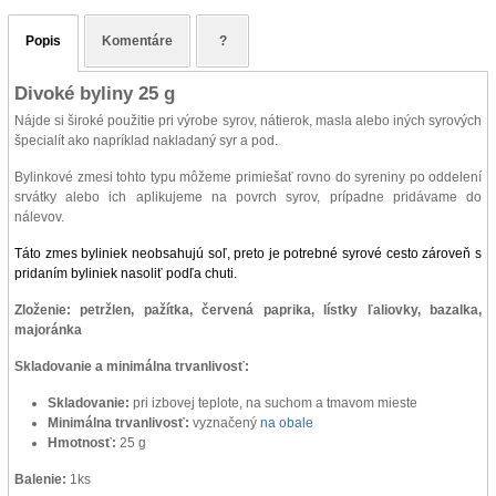
Popis
Komentáre
?
Divoké byliny 25 g
Nájde si široké použitie pri výrobe syrov, nátierok, masla alebo iných syrových
špecialít ako napríklad nakladaný syr a pod.
Bylinkové zmesi tohto typu môžeme primiešať rovno do syreniny po oddelení
srvátky alebo ich aplikujeme na povrch syrov, prípadne pridávame do
nálevov.
Táto zmes byliniek neobsahujú soľ, preto je potrebné syrové cesto zároveň s
pridaním byliniek nasoliť podľa chuti.
Zloženie: petržlen, pažítka, červená paprika, lístky ľaliovky, bazalka,
majoránka
Skladovanie a minimálna trvanlivosť:
Skladovanie:
pri izbovej teplote, na suchom a tmavom mieste
Minimálna trvanlivosť:
vyznačený
na obale
Hmotnosť:
25 g
Balenie:
1ks