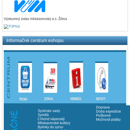
Výskumný ústav mliekarenský a.s. Žilina
Informačné centrum eshopu
Doprava
Syrárske sady
Doba expedície
Syridlá
Poštovné
Chlorid vápenatý
Možnosti platby
Mliekarenské kultúry
Bylinky do syrov