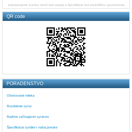
(vyhradzujeme si právo meniť tieto popisy a špecifikácie bez predošlého upozornenia)
QR code
PORADENSTVO
Ošetrovanie mlieka
Rozdelenie syrov
Radíme začínajúcim syrárom
Špecifikácia syridiel v našej ponuke