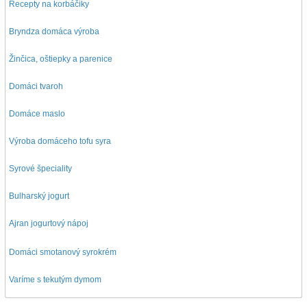
Recepty na korbáčiky
Bryndza domáca výroba
Žinčica, oštiepky a parenice
Domáci tvaroh
Domáce maslo
Výroba domáceho tofu syra
Syrové špeciality
Bulharský jogurt
Ajran jogurtový nápoj
D
omáci smotanový syrokrém
Varíme s tekutým dymom