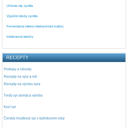
Určenie sily syridla
Výpočet dávky syridla
Fermentácia mlieka-mliekarenské kultúry
Intolerancia laktózy
RECEPTY
Postupy a návody
Recepty na syry a iné
Recepty na výrobu syra
Tvrdý syr domáca výroba
Kozí syr
Čerstvý hrudkový syr v bylinkovom oleji