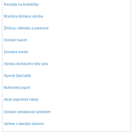
Recepty na korbáčiky
Bryndza domáca výroba
Žinčica, oštiepky a parenice
Domáci tvaroh
Domáce maslo
Výroba domáceho tofu syra
Syrové špeciality
Bulharský jogurt
Ajran jogurtový nápoj
D
omáci smotanový syrokrém
Varíme s tekutým dymom