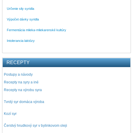
Určenie sily syridla
Výpočet dávky syridla
Fermentácia mlieka-mliekarenské kultúry
Intolerancia laktózy
RECEPTY
Postupy a návody
Recepty na syry a iné
Recepty na výrobu syra
Tvrdý syr domáca výroba
Kozí syr
Čerstvý hrudkový syr v bylinkovom oleji