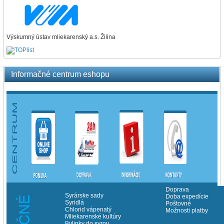
Výskumný ústav mliekarenský a.s. Žilina
Informačné centrum eshopu
Doprava
Syrárske sady
Doba expedície
Syridlá
Poštovné
Chlorid vápenatý
Možnosti platby
Mliekarenské kultúry
Bylinky do syrov