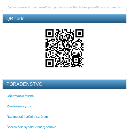
(vyhradzujeme si právo meniť tieto popisy a špecifikácie bez predošlého upozornenia)
QR code
PORADENSTVO
Ošetrovanie mlieka
Rozdelenie syrov
Radíme začínajúcim syrárom
Špecifikácia syridiel v našej ponuke