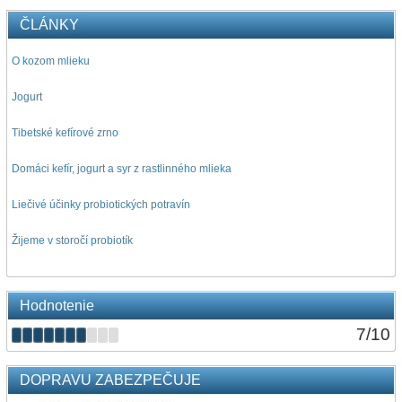
ČLÁNKY
O kozom mlieku
Jogurt
Tibetské kefírové zrno
Domáci kefír, jogurt a syr z rastlinného mlieka
Liečivé účinky probiotických potravín
Žijeme v storočí probiotík
Hodnotenie
7
/
10
DOPRAVU ZABEZPEČUJE