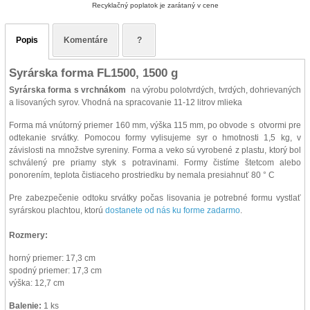
Recyklačný poplatok je zarátaný v cene
Popis
Komentáre
?
Syrárska forma FL1500, 1500 g
Syrárska forma s vrchnákom
na výrobu polotvrdých, tvrdých, dohrievaných
a lisovaných syrov. Vhodná na spracovanie 11-12 litrov mlieka
Forma má vnútorný priemer 160 mm, výška 115 mm, po obvode s otvormi pre
odtekanie srvátky.
Pomocou formy vylisujeme syr o hmotnosti 1,5 kg, v
závislosti na množstve syreniny. Forma a veko sú vyrobené z plastu, ktorý bol
schválený pre priamy styk s potravinami. Formy čistíme štetcom alebo
ponorením, teplota čistiaceho prostriedku by nemala presiahnuť 80 ° C
Pre zabezpečenie odtoku srvátky počas lisovania je potrebné formu vystlať
syrárskou plachtou, ktorú
dostanete od nás ku forme zadarmo
.
Rozmery:
horný priemer: 17,3 cm
spodný priemer: 17,3 cm
výška: 12,7 cm
Balenie:
1 ks