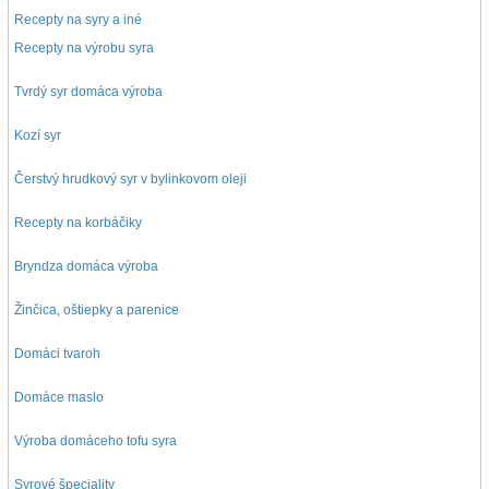
Recepty na syry a iné
Recepty na výrobu syra
Tvrdý syr domáca výroba
Kozí syr
Čerstvý hrudkový syr v bylinkovom oleji
Recepty na korbáčiky
Bryndza domáca výroba
Žinčica, oštiepky a parenice
Domáci tvaroh
Domáce maslo
Výroba domáceho tofu syra
Syrové špeciality