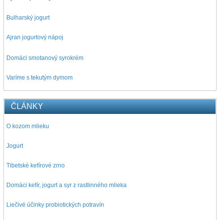
Bulharský jogurt
Ajran jogurtový nápoj
D
omáci smotanový syrokrém
Varíme s tekutým dymom
ČLÁNKY
O kozom mlieku
Jogurt
Tibetské kefírové zrno
Domáci kefír, jogurt a syr z rastlinného mlieka
Liečivé účinky probiotických potravín