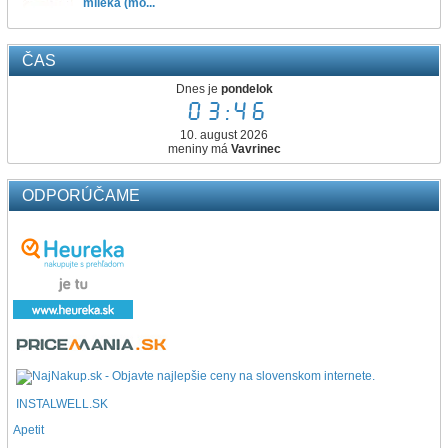
mlieka (mo...
ČAS
Dnes je
pondelok
03:46
10. august 2026
meniny má
Vavrinec
ODPORÚČAME
INSTALWELL.SK
Apetit