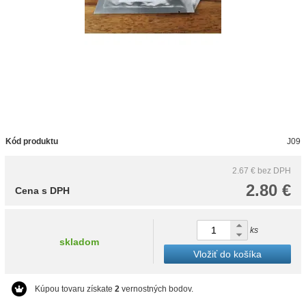
Kód produktu
J09
2.67 €
bez DPH
2.80 €
Cena s DPH
ks
skladom
Vložiť do košíka
Kúpou tovaru získate
2
vernostných bodov.