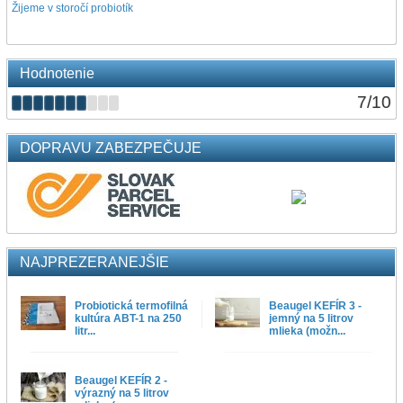
Žijeme v storočí probiotík
Hodnotenie
7
/
10
DOPRAVU ZABEZPEČUJE
NAJPREZERANEJŠIE
Probiotická termofilná
Beaugel KEFÍR 3 -
kultúra ABT-1 na 250
jemný na 5 litrov
litr...
mlieka (možn...
Beaugel KEFÍR 2 -
výrazný na 5 litrov