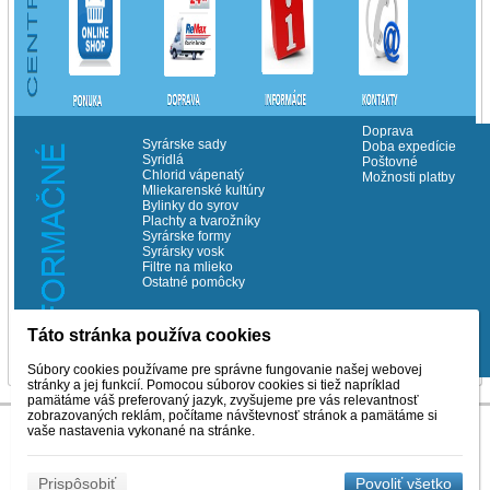
Doprava
Syrárske sady
Doba expedície
Syridlá
Poštovné
Chlorid vápenatý
Možnosti platby
Mliekarenské kultúry
Bylinky do syrov
Plachty a tvarožníky
Syrárske formy
Syrársky vosk
Filtre na mlieko
Ostatné pomôcky
Táto stránka používa cookies
©Copyrith Milchema s.r.o. 2014
Súbory cookies používame pre správne fungovanie našej webovej
stránky a jej funkcií. Pomocou súborov cookies si tiež napríklad
pamätáme váš preferovaný jazyk, zvyšujeme pre vás relevantnosť
zobrazovaných reklám, počítame návštevnosť stránok a pamätáme si
vaše nastavenia vykonané na stránke.
Prispôsobiť
Povoliť všetko