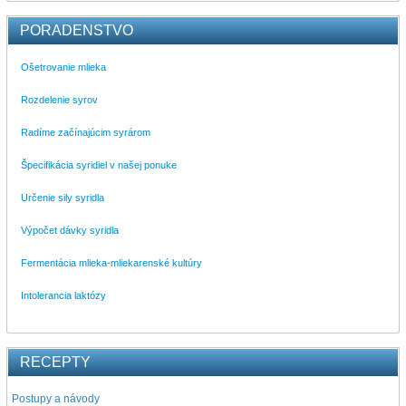
PORADENSTVO
Ošetrovanie mlieka
Rozdelenie syrov
Radíme začínajúcim syrárom
Špecifikácia syridiel v našej ponuke
Určenie sily syridla
Výpočet dávky syridla
Fermentácia mlieka-mliekarenské kultúry
Intolerancia laktózy
RECEPTY
Postupy a návody