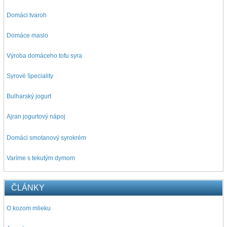
Domáci tvaroh
Domáce maslo
Výroba domáceho tofu syra
Syrové špeciality
Bulharský jogurt
Ajran jogurtový nápoj
D
omáci smotanový syrokrém
Varíme s tekutým dymom
ČLÁNKY
O kozom mlieku