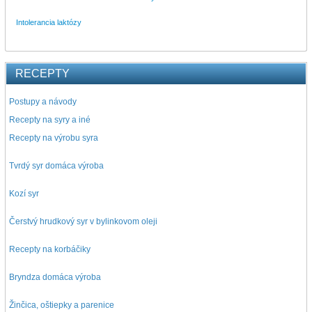
Intolerancia laktózy
RECEPTY
Postupy a návody
Recepty na syry a iné
Recepty na výrobu syra
Tvrdý syr domáca výroba
Kozí syr
Čerstvý hrudkový syr v bylinkovom oleji
Recepty na korbáčiky
Bryndza domáca výroba
Žinčica, oštiepky a parenice