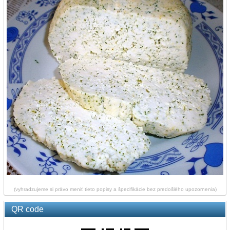
(vyhradzujeme si právo meniť tieto popisy a špecifikácie bez predošlého upozornenia)
QR code