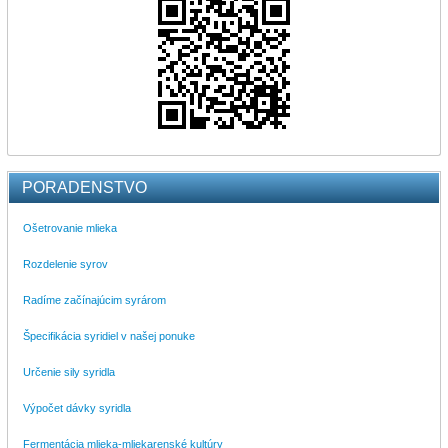
PORADENSTVO
Ošetrovanie mlieka
Rozdelenie syrov
Radíme začínajúcim syrárom
Špecifikácia syridiel v našej ponuke
Určenie sily syridla
Výpočet dávky syridla
Fermentácia mlieka-mliekarenské kultúry