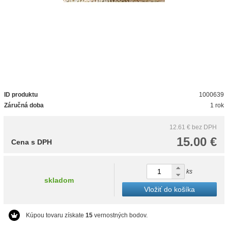
ID produktu
1000639
Záručná doba
1 rok
12.61 €
bez DPH
15.00 €
Cena s DPH
ks
skladom
Vložiť do košíka
Kúpou tovaru získate
15
vernostných bodov.