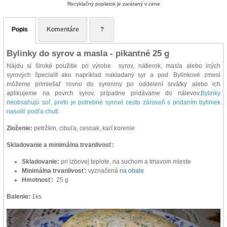
Recyklačný poplatok je zarátaný v cene
Popis
Komentáre
?
Bylinky do syrov a masla - pikantné 25 g
Nájdu si široké použitie pri výrobe syrov, nátierok, masla alebo iných
syrových špecialít ako napríklad nakladaný syr a pod. Bylinkové zmesi
môžeme primiešať rovno do syreniny po oddelení srvátky alebo ich
aplikujeme na povrch syrov, prípadne pridávame do nálevov.
Bylinky
neobsahujú soľ, preto je potrebné syrové cesto zároveň s pridaním byliniek
nasoliť podľa chuti.
Zloženie:
petržlen, cibuľa, cesnak, karí korenie
Skladovanie a minimálna trvanlivosť:
Skladovanie:
pri izbovej teplote, na suchom a tmavom mieste
Minimálna trvanlivosť:
vyznačená
na obale
Hmotnosť:
25 g
Balenie:
1ks