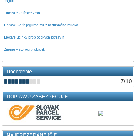
Jogurt
Tibetské kefírové zrno
Domáci kefír, jogurt a syr z rastlinného mlieka
Liečivé účinky probiotických potravín
Žijeme v storočí probiotík
Hodnotenie
7
/
10
DOPRAVU ZABEZPEČUJE
NAJPREZERANEJŠIE