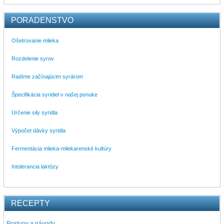
PORADENSTVO
Ošetrovanie mlieka
Rozdelenie syrov
Radíme začínajúcim syrárom
Špecifikácia syridiel v našej ponuke
Určenie sily syridla
Výpočet dávky syridla
Fermentácia mlieka-mliekarenské kultúry
Intolerancia laktózy
RECEPTY
Postupy a návody