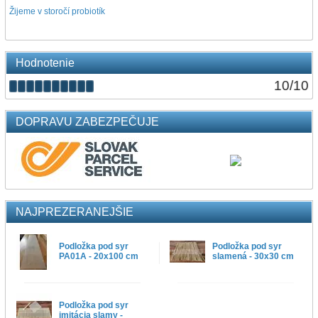
Žijeme v storočí probiotík
Hodnotenie
10
/
10
DOPRAVU ZABEZPEČUJE
NAJPREZERANEJŠIE
Podložka pod syr
Podložka pod syr
PA01A - 20x100 cm
slamená - 30x30 cm
Podložka pod syr
imitácia slamy -