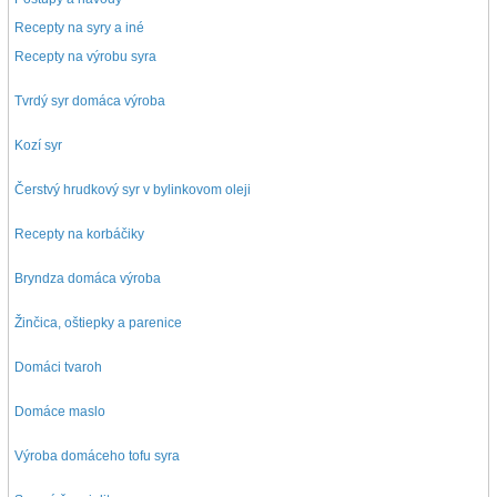
Recepty na syry a iné
Recepty na výrobu syra
Tvrdý syr domáca výroba
Kozí syr
Čerstvý hrudkový syr v bylinkovom oleji
Recepty na korbáčiky
Bryndza domáca výroba
Žinčica, oštiepky a parenice
Domáci tvaroh
Domáce maslo
Výroba domáceho tofu syra