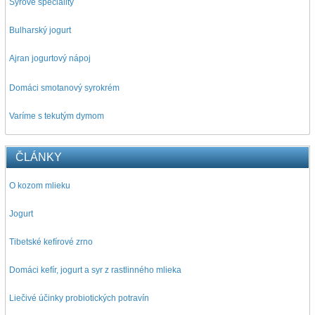
Syrové špeciality
Bulharský jogurt
Ajran jogurtový nápoj
D
omáci smotanový syrokrém
Varíme s tekutým dymom
ČLÁNKY
O kozom mlieku
Jogurt
Tibetské kefírové zrno
Domáci kefír, jogurt a syr z rastlinného mlieka
Liečivé účinky probiotických potravín