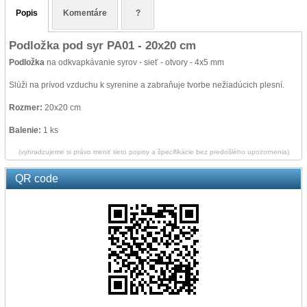
Popis
Komentáre
?
Podložka pod syr PA01 - 20x20 cm
Podložka
na odkvapkávanie syrov - sieť - otvory - 4x5 mm
Slúži na prívod vzduchu k syrenine a zabraňuje tvorbe nežiadúcich plesní.
Rozmer:
20x20 cm
Balenie:
1 ks
(vyhradzujeme si právo meniť tieto popisy a špecifikácie bez predošlého upozornenia)
QR code