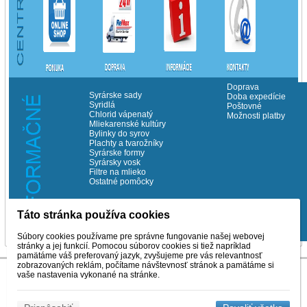
Doprava
Syrárske sady
Doba expedície
Syridlá
Poštovné
Chlorid vápenatý
Možnosti platby
Mliekarenské kultúry
Bylinky do syrov
Plachty a tvarožníky
Syrárske formy
Syrársky vosk
Filtre na mlieko
Ostatné pomôcky
Táto stránka používa cookies
©Copyrith Milchema s.r.o. 2014
Súbory cookies používame pre správne fungovanie našej webovej
stránky a jej funkcií. Pomocou súborov cookies si tiež napríklad
pamätáme váš preferovaný jazyk, zvyšujeme pre vás relevantnosť
zobrazovaných reklám, počítame návštevnosť stránok a pamätáme si
vaše nastavenia vykonané na stránke.