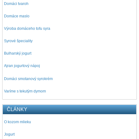
Domáci tvaroh
Domáce maslo
Výroba domáceho tofu syra
Syrové špeciality
Bulharský jogurt
Ajran jogurtový nápoj
D
omáci smotanový syrokrém
Varíme s tekutým dymom
ČLÁNKY
O kozom mlieku
Jogurt