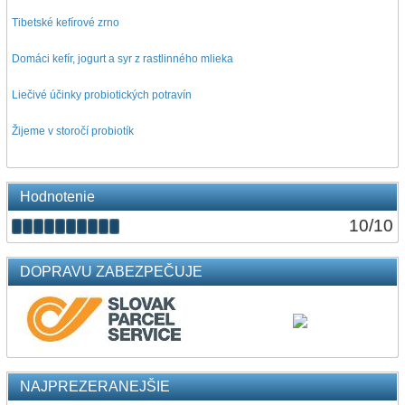
Tibetské kefírové zrno
Domáci kefír, jogurt a syr z rastlinného mlieka
Liečivé účinky probiotických potravín
Žijeme v storočí probiotík
Hodnotenie
10
/
10
DOPRAVU ZABEZPEČUJE
NAJPREZERANEJŠIE