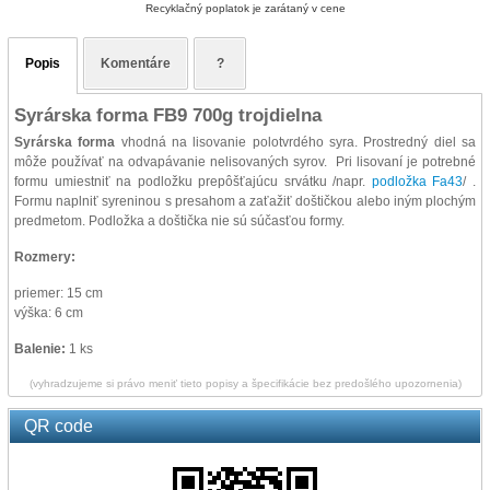
Recyklačný poplatok je zarátaný v cene
Popis
Komentáre
?
Syrárska forma FB9 700g trojdielna
Syrárska forma
vhodná na lisovanie polotvrdého syra. Prostredný diel sa
môže používať na odvapávanie nelisovaných syrov. Pri lisovaní je potrebné
formu umiestniť na podložku prepôšťajúcu srvátku /napr.
podložka Fa43
/ .
Formu naplniť syreninou s presahom a zaťažiť doštičkou alebo iným plochým
predmetom. Podložka a doštička nie sú súčasťou formy.
Rozmery:
priemer: 15 cm
výška: 6 cm
Balenie:
1 ks
(vyhradzujeme si právo meniť tieto popisy a špecifikácie bez predošlého upozornenia)
QR code