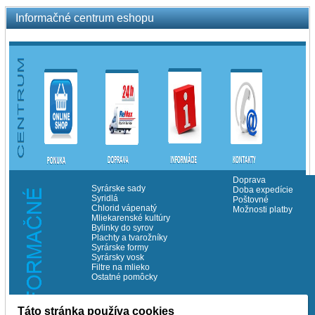
Informačné centrum eshopu
Doprava
Syrárske sady
Doba expedície
Syridlá
Poštovné
Chlorid vápenatý
Možnosti platby
Mliekarenské kultúry
Bylinky do syrov
Plachty a tvarožníky
Syrárske formy
Syrársky vosk
Filtre na mlieko
Ostatné pomôcky
Táto stránka používa cookies