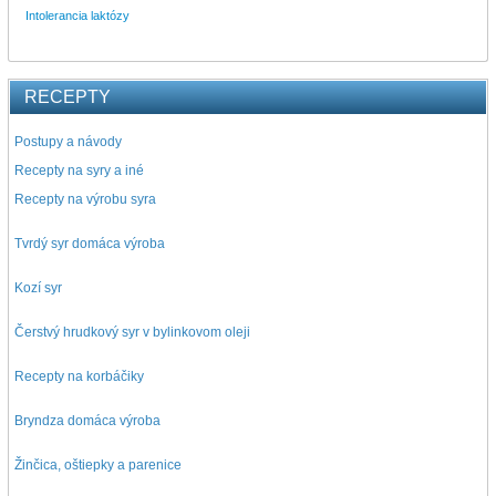
Intolerancia laktózy
RECEPTY
Postupy a návody
Recepty na syry a iné
Recepty na výrobu syra
Tvrdý syr domáca výroba
Kozí syr
Čerstvý hrudkový syr v bylinkovom oleji
Recepty na korbáčiky
Bryndza domáca výroba
Žinčica, oštiepky a parenice