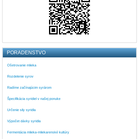
PORADENSTVO
Ošetrovanie mlieka
Rozdelenie syrov
Radíme začínajúcim syrárom
Špecifikácia syridiel v našej ponuke
Určenie sily syridla
Výpočet dávky syridla
Fermentácia mlieka-mliekarenské kultúry