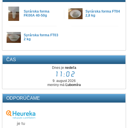
Syrárska forma
Syrárska forma FT04
FK00A 40-50g
2,8 kg
Syrárska forma FT03
2 kg
ČAS
Dnes je
nedeľa
11:02
9. august 2026
meniny má
Ľubomíra
ODPORÚČAME