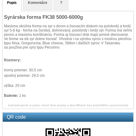
Popis
Komentáre
?
Syrárska forma FK38 5000-6000g
Masívna okrúhla forma na syr s dnom a lisovacím diskom na polotvrdý a tvrdý
syr 5-6 kg - forma na čerstvý, dohrievaný, polotvrdý i tvrdý sýr. Forma má veľmi
pevnú a masívnu konštrukciu. Forma aj lisovací disk majú jemné dierovanie.
Vo forme sa dá syr dobre lisovať. Vhodná i na výrobu syrov s modrou plesňou
typu Niva, Gorgonzola, Blue cheese, Stilton i ďalších syrov. V Taliansku
sa používa pre syry typu Pecorino.
Rozmery:
horný priemer: 30,5 cm
spodný priemer: 29,5 cm
výška: 20 cm
Balenie:
1 ks
(vyhradzujeme si právo meniť tieto popisy a špecifikácie bez predošlého upozornenia)
QR code