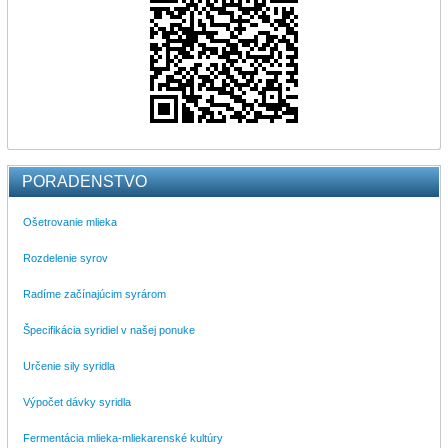
PORADENSTVO
Ošetrovanie mlieka
Rozdelenie syrov
Radíme začínajúcim syrárom
Špecifikácia syridiel v našej ponuke
Určenie sily syridla
Výpočet dávky syridla
Fermentácia mlieka-mliekarenské kultúry