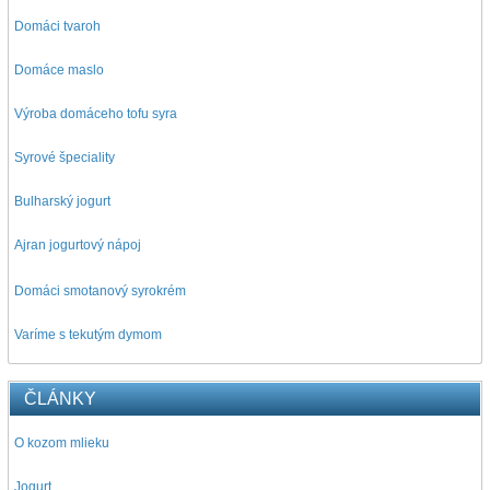
Domáci tvaroh
Domáce maslo
Výroba domáceho tofu syra
Syrové špeciality
Bulharský jogurt
Ajran jogurtový nápoj
D
omáci smotanový syrokrém
Varíme s tekutým dymom
ČLÁNKY
O kozom mlieku
Jogurt