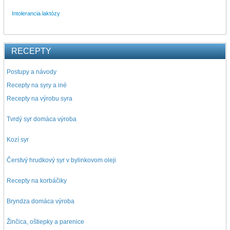
Intolerancia laktózy
RECEPTY
Postupy a návody
Recepty na syry a iné
Recepty na výrobu syra
Tvrdý syr domáca výroba
Kozí syr
Čerstvý hrudkový syr v bylinkovom oleji
Recepty na korbáčiky
Bryndza domáca výroba
Žinčica, oštiepky a parenice