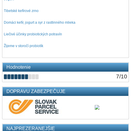
Tibetské kefírové zrno
Domáci kefír, jogurt a syr z rastlinného mlieka
Liečivé účinky probiotických potravín
Žijeme v storočí probiotík
Hodnotenie
7
/
10
DOPRAVU ZABEZPEČUJE
NAJPREZERANEJŠIE