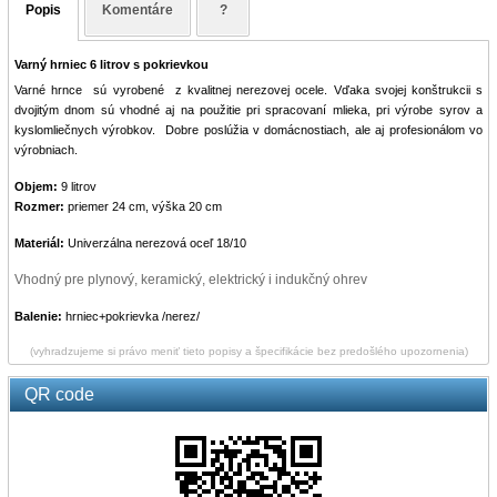
Popis
Komentáre
?
Varný hrniec 6 litrov s pokrievkou
Varné hrnce sú vyrobené z kvalitnej nerezovej ocele. Vďaka svojej konštrukcii s
dvojitým dnom sú vhodné aj na použitie pri spracovaní mlieka, pri výrobe syrov a
kyslomliečnych výrobkov. Dobre poslúžia v domácnostiach, ale aj profesionálom vo
výrobniach.
Objem:
9 litrov
Rozmer:
priemer 24 cm, výška 20 cm
Materiál:
Univerzálna
nerezová
oceľ
18
/
10
Vhodný pre plynový, keramický, elektrický i indukčný ohrev
Balenie:
hrniec+pokrievka /nerez/
(vyhradzujeme si právo meniť tieto popisy a špecifikácie bez predošlého upozornenia)
QR code