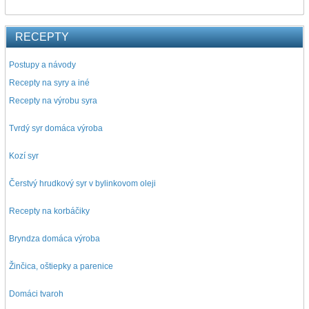
RECEPTY
Postupy a návody
Recepty na syry a iné
Recepty na výrobu syra
Tvrdý syr domáca výroba
Kozí syr
Čerstvý hrudkový syr v bylinkovom oleji
Recepty na korbáčiky
Bryndza domáca výroba
Žinčica, oštiepky a parenice
Domáci tvaroh