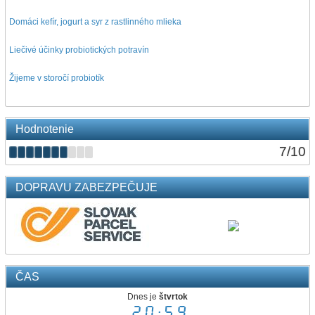
Domáci kefír, jogurt a syr z rastlinného mlieka
Liečivé účinky probiotických potravín
Žijeme v storočí probiotík
Hodnotenie
7
/
10
DOPRAVU ZABEZPEČUJE
ČAS
Dnes je
štvrtok
20:59