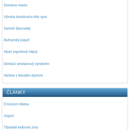
Domáce maslo
Výroba domáceho tofu syra
Syrové špeciality
Bulharský jogurt
Ajran jogurtový nápoj
D
omáci smotanový syrokrém
Varíme s tekutým dymom
ČLÁNKY
O kozom mlieku
Jogurt
Tibetské kefírové zrno