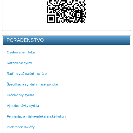
PORADENSTVO
Ošetrovanie mlieka
Rozdelenie syrov
Radíme začínajúcim syrárom
Špecifikácia syridiel v našej ponuke
Určenie sily syridla
Výpočet dávky syridla
Fermentácia mlieka-mliekarenské kultúry
Intolerancia laktózy