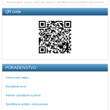
(vyhradzujeme si právo meniť tieto popisy a špecifikácie bez predošlého upozornenia)
QR code
PORADENSTVO
Ošetrovanie mlieka
Rozdelenie syrov
Radíme začínajúcim syrárom
Špecifikácia syridiel v našej ponuke