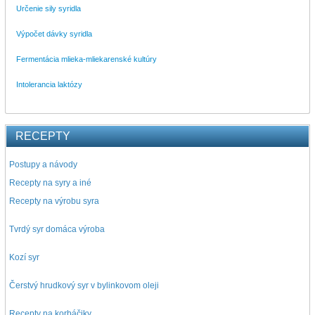
Určenie sily syridla
Výpočet dávky syridla
Fermentácia mlieka-mliekarenské kultúry
Intolerancia laktózy
RECEPTY
Postupy a návody
Recepty na syry a iné
Recepty na výrobu syra
Tvrdý syr domáca výroba
Kozí syr
Čerstvý hrudkový syr v bylinkovom oleji
Recepty na korbáčiky