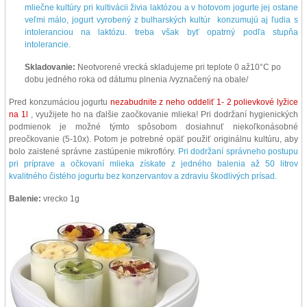
mliečne kultúry pri kultivácii živia laktózou a v hotovom jogurte jej ostane
veľmi málo, jogurt vyrobený z bulharských kultúr konzumujú aj ľudia s
intoleranciou na laktózu. treba však byť opatrný podľa stupňa
intolerancie.
Skladovanie:
Neotvorené vrecká skladujeme pri teplote 0 až10°C po
dobu jedného roka od dátumu plnenia /vyznačený na obale/
Pred konzumáciou jogurtu
nezabudnite z neho oddeliť 1- 2 polievkové lyžice
na 1l
, využijete ho na ďalšie zaočkovanie mlieka! Pri dodržaní hygienických
podmienok je možné týmto spôsobom dosiahnuť niekoľkonásobné
preočkovanie (5-10x). Potom je potrebné opäť použiť originálnu kultúru, aby
bolo zaistené správne zastúpenie mikroflóry.
Pri dodržaní správneho postupu
pri príprave a očkovaní mlieka získate z jedného balenia až 50 litrov
kvalitného čistého jogurtu bez konzervantov
a zdraviu škodlivých prísad.
Balenie:
vrecko 1g