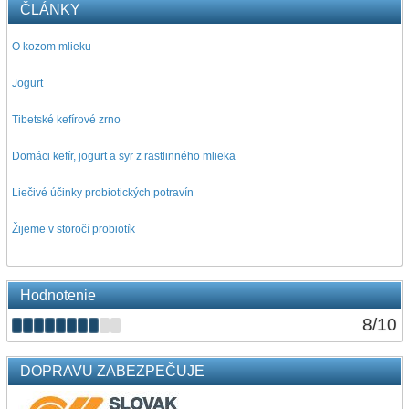
ČLÁNKY
O kozom mlieku
Jogurt
Tibetské kefírové zrno
Domáci kefír, jogurt a syr z rastlinného mlieka
Liečivé účinky probiotických potravín
Žijeme v storočí probiotík
Hodnotenie
8
/
10
DOPRAVU ZABEZPEČUJE