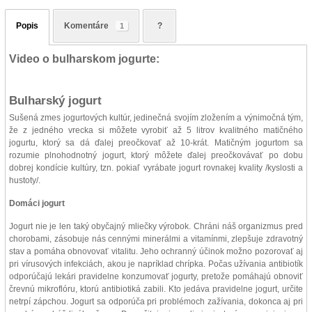
Popis
Komentáre
?
1
Video o bulharskom jogurte:
Bulharský jogurt
Sušená zmes jogurtových kultúr, jedinečná svojím zložením a výnimočná tým,
že z jedného vrecka si môžete vyrobiť až 5 litrov kvalitného matičného
jogurtu, ktorý sa dá ďalej preočkovať až 10-krát. Matičným jogurtom sa
rozumie plnohodnotný jogurt, ktorý môžete ďalej preočkovávať po dobu
dobrej kondície kultúry, tzn. pokiaľ vyrábate jogurt rovnakej kvality /kyslosti a
hustoty/.
Domáci jogurt
Jogurt nie je len taký obyčajný mliečky výrobok. Chráni náš organizmus pred
chorobami, zásobuje nás cennými minerálmi a vitamínmi, zlepšuje zdravotný
stav a pomáha obnovovať vitalitu. Jeho ochranný účinok možno pozorovať aj
pri vírusových infekciách, akou je napríklad chrípka. Počas užívania antibiotík
odporúčajú lekári pravidelne konzumovať jogurty, pretože pomáhajú obnoviť
črevnú mikroflóru, ktorú antibiotiká zabili. Kto jedáva pravidelne jogurt, určite
netrpí zápchou. Jogurt sa odporúča pri problémoch zažívania, dokonca aj pri