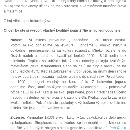
syndróme dráždivého čreva. Do určitej miery eliminuje toxíny, a pripisuje sa
mu aj protirakovinový účinok najmä v súvislosti s karcinómom hrubého čreva
a maternice.
Zdroj:Alinkin pestrofarebný svet.
Chceli by ste si vyrobiť vlastný kvalitný jogurt? Nie je nič jednoduchšie.
Návod:
1-5l mlieka prevaríme , necháme 30 minút odstáť.
Potom mlieko ochladíme na 45-48°C, pridáme 1 vrecko kultúr a
dôkladne premiešame, až sa kultúry rozpustia. Mlieko rozlejeme do
čistých nádob a necháme kvasiť pri teplotě 45°C 8-10 hodín, bez
miešania. Teplota sa udržuje tak, že sa nádoby prikryjú izolačným
materiálom (deka, termohrniec) alebo sa dajú do rúry a nastaví sa na
danú teplotu 45°C. Keď sa zakvasenie urobí večer, na druhý deň ráno je
hotový jogurt, bez miešania nádoby uložíme do chladničky. Po zchladení
na 10°C je jogurt vhodný na konzumáciu. Z hotového jogurtu
oddelíme časť, ktorú použijete na dalšie zakvasenie, 1- 2 polievkové
lyžice na 1l mlieka. Keď je mlieko pripravené, podľa predchádzajúceho
návodu, následná fermentácia je kratšia o 2-3h. Kvalita jogurtu závisí na
kvalite mlieka. Pokiaľ nie ste spokojný s výsledkom výrobku skúste iné
mlieko. Nie je vhodné trvanlivé mlieko.
Zloženie:
Minimálne 1x109 živých kultúr v 1g, Laktobacillus delbrueckij
sp.bulgaricus, Streptococcus salivarius sp.thermophilus, , kmene sú
použité z prírodných zdrojov a nie su geneticky modifikované.
Pretože sa