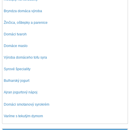
Bryndza domáca výroba
Žinčica, oštiepky a parenice
Domáci tvaroh
Domáce maslo
Výroba domáceho tofu syra
Syrové špeciality
Bulharský jogurt
Ajran jogurtový nápoj
D
omáci smotanový syrokrém
Varíme s tekutým dymom