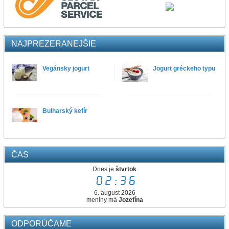
NAJPREZERANEJŠIE
Vegánsky jogurt
Jogurt gréckeho typu
Bulharský kefír
ČAS
Dnes je
štvrtok
02:36
6. august 2026
meniny má
Jozefína
ODPORÚČAME