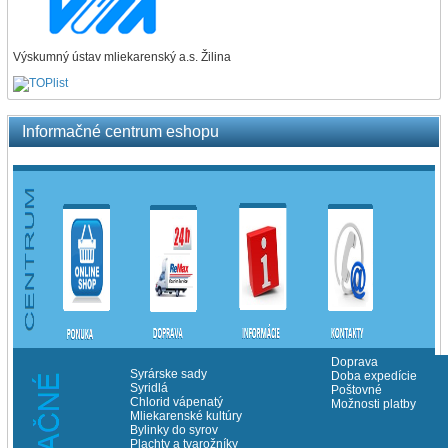
Výskumný ústav mliekarenský a.s. Žilina
Informačné centrum eshopu
Doprava
Syrárske sady
Doba expedície
Syridlá
Poštovné
Chlorid vápenatý
Možnosti platby
Mliekarenské kultúry
Bylinky do syrov
Plachty a tvarožníky