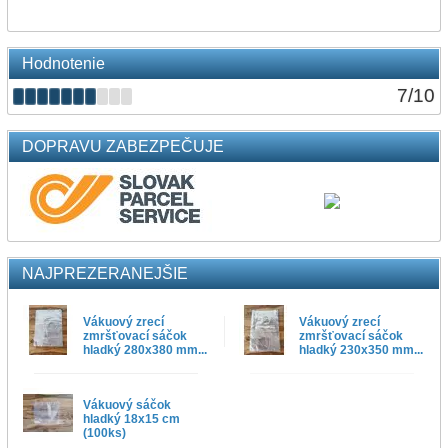
Hodnotenie
7
/
10
DOPRAVU ZABEZPEČUJE
NAJPREZERANEJŠIE
Vákuový zrecí
Vákuový zrecí
zmršťovací sáčok
zmršťovací sáčok
hladký 280x380 mm...
hladký 230x350 mm...
Vákuový sáčok
hladký 18x15 cm
(100ks)