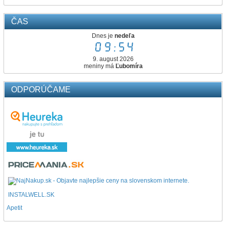
ČAS
Dnes je
nedeľa
09:54
9. august 2026
meniny má
Ľubomíra
ODPORÚČAME
INSTALWELL.SK
Apetit