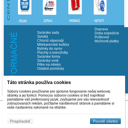
Doprava
Syrárske sady
Doba expedície
Syridlá
Poštovné
Chlorid vápenatý
Možnosti platby
Mliekarenské kultúry
Bylinky do syrov
Plachty a tvarožníky
Syrárske formy
Syrársky vosk
Filtre na mlieko
Ostatné pomôcky
Táto stránka používa cookies
©Copyrith Milchema s.r.o. 2014
Súbory cookies používame pre správne fungovanie našej webovej
stránky a jej funkcií. Pomocou súborov cookies si tiež napríklad
pamätáme váš preferovaný jazyk, zvyšujeme pre vás relevantnosť
zobrazovaných reklám, počítame návštevnosť stránok a pamätáme si
vaše nastavenia vykonané na stránke.
Prispôsobiť
Povoliť všetko