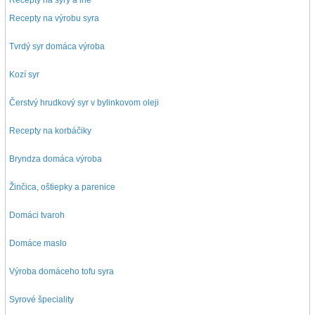
Recepty na syry a iné
Recepty na výrobu syra
Tvrdý syr domáca výroba
Kozí syr
Čerstvý hrudkový syr v bylinkovom oleji
Recepty na korbáčiky
Bryndza domáca výroba
Žinčica, oštiepky a parenice
Domáci tvaroh
Domáce maslo
Výroba domáceho tofu syra
Syrové špeciality