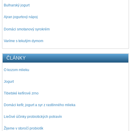
Bulharský jogurt
Ajran jogurtový nápoj
D
omáci smotanový syrokrém
Varíme s tekutým dymom
ČLÁNKY
O kozom mlieku
Jogurt
Tibetské kefírové zrno
Domáci kefír, jogurt a syr z rastlinného mlieka
Liečivé účinky probiotických potravín
Žijeme v storočí probiotík