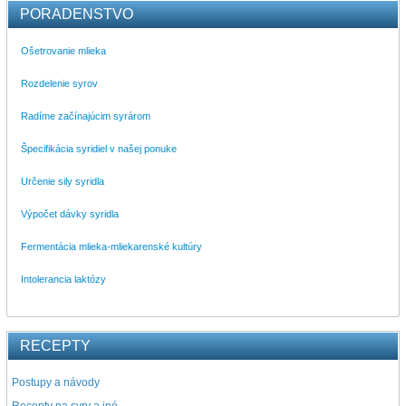
PORADENSTVO
Ošetrovanie mlieka
Rozdelenie syrov
Radíme začínajúcim syrárom
Špecifikácia syridiel v našej ponuke
Určenie sily syridla
Výpočet dávky syridla
Fermentácia mlieka-mliekarenské kultúry
Intolerancia laktózy
RECEPTY
Postupy a návody