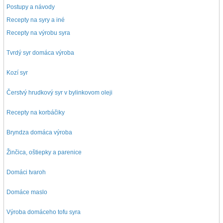
Postupy a návody
Recepty na syry a iné
Recepty na výrobu syra
Tvrdý syr domáca výroba
Kozí syr
Čerstvý hrudkový syr v bylinkovom oleji
Recepty na korbáčiky
Bryndza domáca výroba
Žinčica, oštiepky a parenice
Domáci tvaroh
Domáce maslo
Výroba domáceho tofu syra