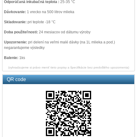
Odporúčaná inkubačná teplota :
25-35 °C
Dávkovanie:
1 vrecko na 500 litrov mlieka
Skladovanie:
pri teplote -18 °C
Doba použiteľnosti:
24 mesiacov od dátumu výroby
Upozornenie:
pri delení na veľmi malé dávky (na 1L mlieka a pod.)
negarantujeme výsledky
Balenie:
1ks
(vyhradzujeme si právo meniť tieto popisy a špecifikácie bez predošlého upozornenia)
QR code