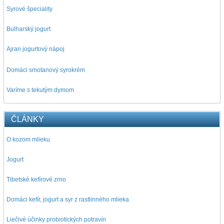
Syrové špeciality
Bulharský jogurt
Ajran jogurtový nápoj
D
omáci smotanový syrokrém
Varíme s tekutým dymom
ČLÁNKY
O kozom mlieku
Jogurt
Tibetské kefírové zrno
Domáci kefír, jogurt a syr z rastlinného mlieka
Liečivé účinky probiotických potravín