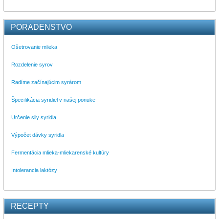
PORADENSTVO
Ošetrovanie mlieka
Rozdelenie syrov
Radíme začínajúcim syrárom
Špecifikácia syridiel v našej ponuke
Určenie sily syridla
Výpočet dávky syridla
Fermentácia mlieka-mliekarenské kultúry
Intolerancia laktózy
RECEPTY