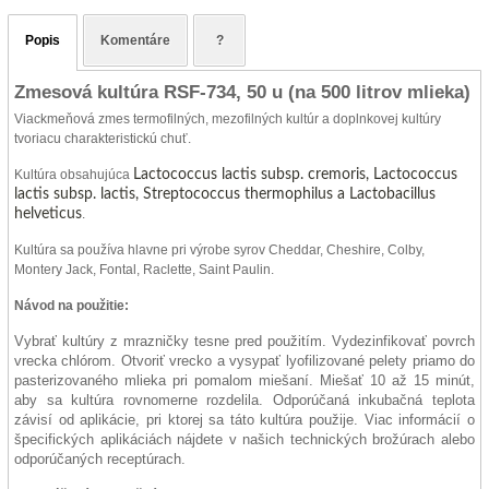
Popis
Komentáre
?
Zmesová kultúra RSF-734, 50 u (na 500 litrov mlieka)
Viackmeňová zmes termofilných, mezofilných kultúr a doplnkovej kultúry
tvoriacu charakteristickú chuť.
Lactococcus lactis subsp.
cremoris, Lactococcus
Kultúra obsahujúca
lactis subsp.
lactis, Streptococcus thermophilus a Lactobacillus
helveticus
.
Kultúra sa používa hlavne pri výrobe syrov Cheddar, Cheshire, Colby,
Montery Jack, Fontal, Raclette, Saint Paulin.
Návod na použitie:
Vybrať kultúry z mrazničky tesne pred použitím. Vydezinfikovať povrch
vrecka
chlórom. Otvoriť vrecko a vysypať lyofilizované pelety priamo do
pasterizovaného
mlieka pri pomalom miešaní. Miešať 10 až 15 minút,
aby sa kultúra rovnomerne
rozdelila. Odporúčaná inkubačná teplota
závisí od aplikácie, pri ktorej sa táto
kultúra použije. Viac informácií o
špecifických aplikáciách nájdete v našich
technických brožúrach alebo
odporúčaných receptúrach.