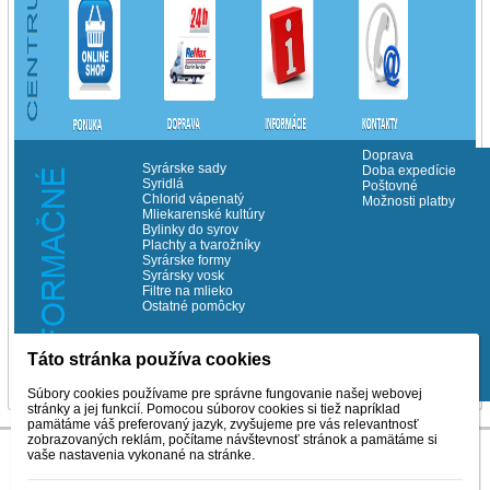
Doprava
Syrárske sady
Doba expedície
Syridlá
Poštovné
Chlorid vápenatý
Možnosti platby
Mliekarenské kultúry
Bylinky do syrov
Plachty a tvarožníky
Syrárske formy
Syrársky vosk
Filtre na mlieko
Ostatné pomôcky
Táto stránka používa cookies
©Copyrith Milchema s.r.o. 2014
Súbory cookies používame pre správne fungovanie našej webovej
stránky a jej funkcií. Pomocou súborov cookies si tiež napríklad
pamätáme váš preferovaný jazyk, zvyšujeme pre vás relevantnosť
zobrazovaných reklám, počítame návštevnosť stránok a pamätáme si
vaše nastavenia vykonané na stránke.