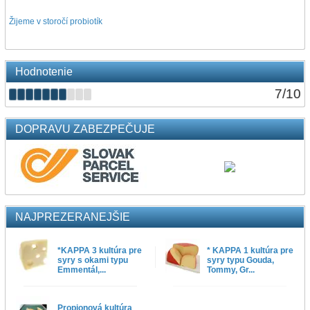
Žijeme v storočí probiotík
Hodnotenie
7
/
10
DOPRAVU ZABEZPEČUJE
NAJPREZERANEJŠIE
*KAPPA 3 kultúra pre
* KAPPA 1 kultúra pre
syry s okami typu
syry typu Gouda,
Emmentál,...
Tommy, Gr...
Propionová kultúra