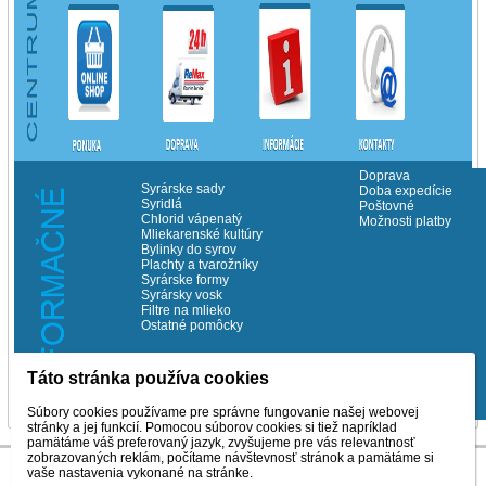
Doprava
Syrárske sady
Doba expedície
Syridlá
Poštovné
Chlorid vápenatý
Možnosti platby
Mliekarenské kultúry
Bylinky do syrov
Plachty a tvarožníky
Syrárske formy
Syrársky vosk
Filtre na mlieko
Ostatné pomôcky
Táto stránka používa cookies
©Copyrith Milchema s.r.o. 2014
Súbory cookies používame pre správne fungovanie našej webovej
stránky a jej funkcií. Pomocou súborov cookies si tiež napríklad
pamätáme váš preferovaný jazyk, zvyšujeme pre vás relevantnosť
zobrazovaných reklám, počítame návštevnosť stránok a pamätáme si
vaše nastavenia vykonané na stránke.