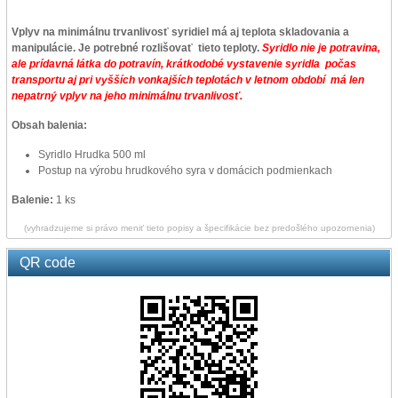
Vplyv na minimálnu trvanlivosť syridiel má aj teplota skladovania a
manipulácie. Je potrebné rozlišovať tieto teploty.
Syridlo nie je potravina,
ale prídavná látka do potravín, k
rátkodobé vystavenie syridla počas
transportu aj pri vyšších vonkajších teplotách
v letnom období
má len
nepatrný vplyv na jeho minimálnu trvanlivosť.
Obsah balenia:
Syridlo Hrudka 500 ml
Postup na výrobu hrudkového syra v domácich podmienkach
Balenie:
1 ks
(vyhradzujeme si právo meniť tieto popisy a špecifikácie bez predošlého upozornenia)
QR code