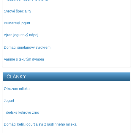
Syrové špeciality
Bulharský jogurt
Ajran jogurtový nápoj
D
omáci smotanový syrokrém
Varíme s tekutým dymom
ČLÁNKY
O kozom mlieku
Jogurt
Tibetské kefírové zrno
Domáci kefír, jogurt a syr z rastlinného mlieka