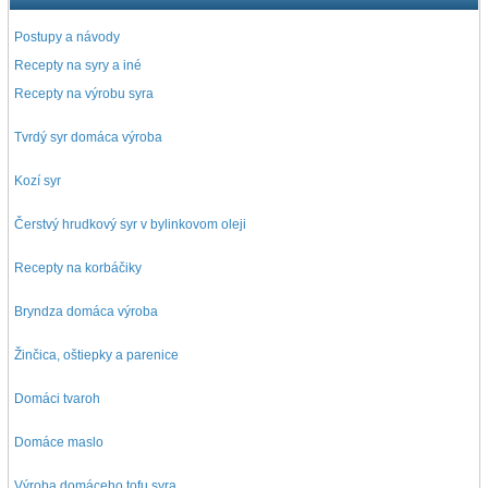
Postupy a návody
Recepty na syry a iné
Recepty na výrobu syra
Tvrdý syr domáca výroba
Kozí syr
Čerstvý hrudkový syr v bylinkovom oleji
Recepty na korbáčiky
Bryndza domáca výroba
Žinčica, oštiepky a parenice
Domáci tvaroh
Domáce maslo
Výroba domáceho tofu syra