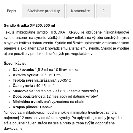
Popis
Súvisiace produkty
Komentáre
?
Syridlo Hrudka XP 200, 500 ml
Tekuté mikrobiálne syridlo HRUDKA XP200 je obľúbené nízkonákladové
syridlo určené na syrenie
všetkých druhov mlieka
na výrobu
čerstvých syrov
a syrov s krátkou dobou zrenia. Syridlo má široké uplatnenie v mliekarenskom
priemysle ako alternatíva k hovädziemu a teľaciemu syridlu.
Syridlo je vhodné
aj pre použitie v produktoch určených pre vegetariánov
Špecifikácie:
Dávkovanie:
1,5-3 ml na 10 litrov mlieka
Aktivita syridla:
205 IMCU/ml
Teplota syrenia /zrážania/:
30-35°C
Čas syrenia :
40-45 minút
Skladovanie:
pri teplote
2 až 8°C
(nesmie zamrznúť)
Doba použiteľnosti:
12 mesiacov
od dátumu výroby*
Minimálna trvanlivosť:
vyznačená
na obale
Krajina pôvodu
:
Dánsko
*pri dodržaní skladovacích podmienok je minimálna trvanlivosť syridla
najmenej 12 mesiacov od dátumu výroby. Po uplynutí tejto doby je syridlo
stále použiteľné, len stráca na sile a preto je treba zvýšiť doporučené
dávkovanie