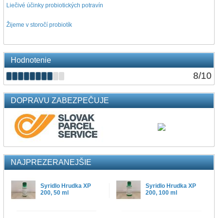
Liečivé účinky probiotických potravín
Žijeme v storočí probiotík
Hodnotenie
8
/
10
DOPRAVU ZABEZPEČUJE
NAJPREZERANEJŠIE
Syridlo Hrudka XP
Syridlo Hrudka XP
200, 50 ml
200, 100 ml