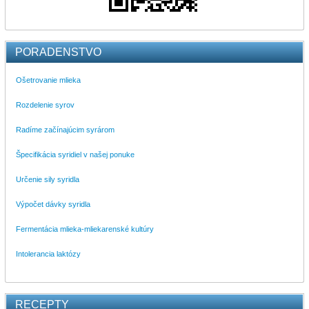
PORADENSTVO
Ošetrovanie mlieka
Rozdelenie syrov
Radíme začínajúcim syrárom
Špecifikácia syridiel v našej ponuke
Určenie sily syridla
Výpočet dávky syridla
Fermentácia mlieka-mliekarenské kultúry
Intolerancia laktózy
RECEPTY