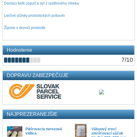
Domáci kefír, jogurt a syr z rastlinného mlieka
Liečivé účinky probiotických potravín
Žijeme v storočí probiotík
Hodnotenie
7
/
10
DOPRAVU ZABEZPEČUJE
NAJPREZERANEJŠIE
Pikírovacia nerezová
Vákuový zrecí
vidlica
zmršťovací sáčok