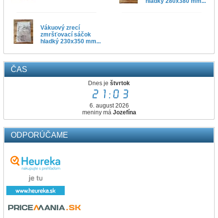
hladký 280x380 mm...
Vákuový zrecí
zmršťovací sáčok
hladký 230x350 mm...
ČAS
Dnes je
štvrtok
21:03
6. august 2026
meniny má
Jozefína
ODPORÚČAME