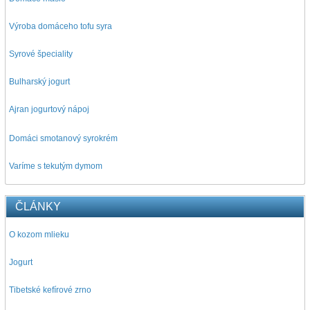
Výroba domáceho tofu syra
Syrové špeciality
Bulharský jogurt
Ajran jogurtový nápoj
D
omáci smotanový syrokrém
Varíme s tekutým dymom
ČLÁNKY
O kozom mlieku
Jogurt
Tibetské kefírové zrno