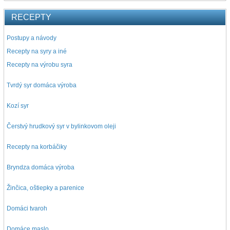
RECEPTY
Postupy a návody
Recepty na syry a iné
Recepty na výrobu syra
Tvrdý syr domáca výroba
Kozí syr
Čerstvý hrudkový syr v bylinkovom oleji
Recepty na korbáčiky
Bryndza domáca výroba
Žinčica, oštiepky a parenice
Domáci tvaroh
Domáce maslo