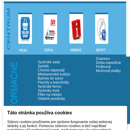
Doprava
Syrárske sady
Doba expedície
Syridlá
Poštovné
Chlorid vápenatý
Možnosti platby
Mliekarenské kultúry
Bylinky do syrov
Plachty a tvarožníky
Syrárske formy
Syrársky vosk
Filtre na mlieko
Ostatné pomôcky
Táto stránka používa cookies
©Copyrith Milchema s.r.o. 2014
Súbory cookies používame pre správne fungovanie našej webovej
stránky a jej funkcií. Pomocou súborov cookies si tiež napríklad