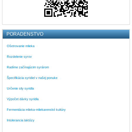
PORADENSTVO
Ošetrovanie mlieka
Rozdelenie syrov
Radíme začínajúcim syrárom
Špecifikácia syridiel v našej ponuke
Určenie sily syridla
Výpočet dávky syridla
Fermentácia mlieka-mliekarenské kultúry
Intolerancia laktózy