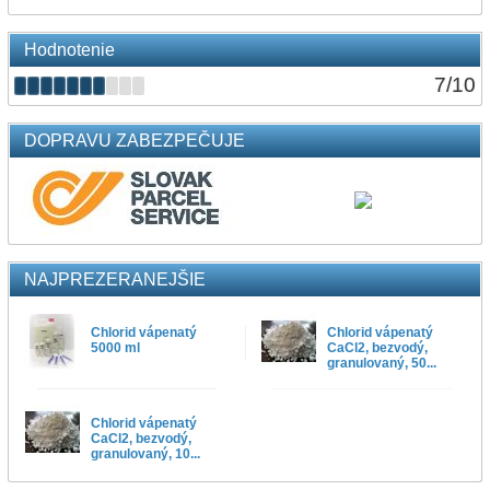
Hodnotenie
7
/
10
DOPRAVU ZABEZPEČUJE
NAJPREZERANEJŠIE
Chlorid vápenatý
Chlorid vápenatý
5000 ml
CaCl2, bezvodý,
granulovaný, 50...
Chlorid vápenatý
CaCl2, bezvodý,
granulovaný, 10...