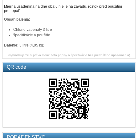
Mierna usadenina na dne obalu nie je na závadu, roztok pred použitím
pretrepať.
Obsah balenia:
Chlorid vápenatý 3 litre
špecifikácie a použitie
Balenie:
3 litre (4,05 kg)
(vyhradzujeme si právo meniť tieto popisy a špecifikácie bez predošlého upozornenia)
QR code
PORADENSTVO