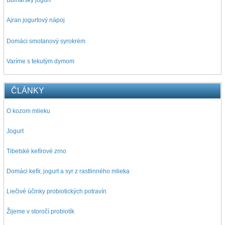
Bulharský jogurt
Ajran jogurtový nápoj
D
omáci smotanový syrokrém
Varíme s tekutým dymom
ČLÁNKY
O kozom mlieku
Jogurt
Tibetské kefírové zrno
Domáci kefír, jogurt a syr z rastlinného mlieka
Liečivé účinky probiotických potravín
Žijeme v storočí probiotík