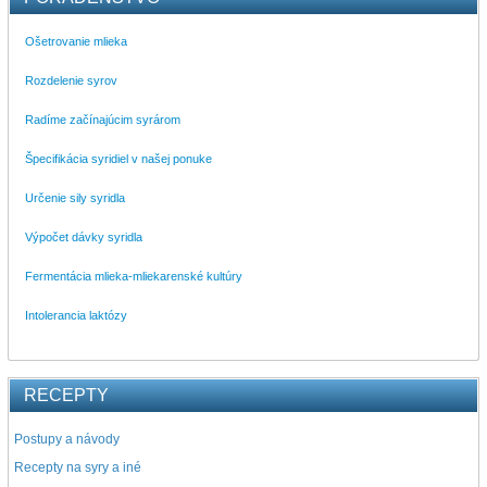
Ošetrovanie mlieka
Rozdelenie syrov
Radíme začínajúcim syrárom
Špecifikácia syridiel v našej ponuke
Určenie sily syridla
Výpočet dávky syridla
Fermentácia mlieka-mliekarenské kultúry
Intolerancia laktózy
RECEPTY
Postupy a návody
Recepty na syry a iné