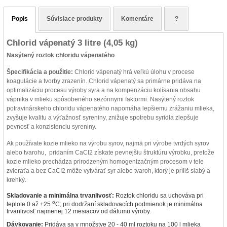
Popis
Súvisiace produkty
Komentáre
?
Chlorid vápenatý 3 litre (4,05 kg)
Nasýtený roztok chloridu vápenatého
Špecifikácia a použitie:
Chlorid vápenatý hrá veľkú úlohu v procese
koagulácie a tvorby zrazenín.
Chlorid vápenatý sa primárne pridáva na
optimalizáciu procesu výroby syra a na kompenzáciu kolísania obsahu
vápnika v mlieku spôsobeného sezónnymi faktormi.
Nasýtený roztok
potravinárskeho chloridu vápenatého napomáha lepšiemu zrážaniu mlieka,
zvyšuje kvalitu a výťažnosť syreniny, znižuje spotrebu syridla zlepšuje
pevnosť a konzistenciu syreniny.
Ak používate kozie mlieko na výrobu syrov, najmä pri výrobe tvrdých syrov
alebo tvarohu, pridaním CaCI2 získate pevnejšiu štruktúru výrobku, pretože
kozie mlieko prechádza prirodzeným homogenizačným procesom v tele
zvieraťa a bez CaCI2 môže vytvárať syr alebo tvaroh, ktorý je príliš slabý a
krehký.
Skladovanie a minimálna trvanlivosť:
Roztok chloridu sa uchováva pri
o
teplote 0 až +25
C; pri dodržaní skladovacích podmienok je minimálna
trvanlivosť najmenej 12 mesiacov od dátumu výroby.
Dávkovanie:
Pridáva sa v množstve 20 - 40 ml roztoku na 100 l mlieka