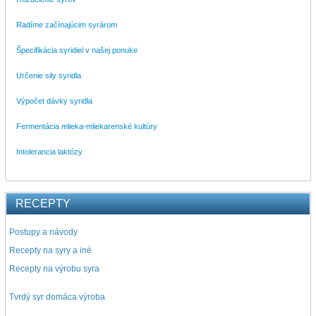
Radíme začínajúcim syrárom
Špecifikácia syridiel v našej ponuke
Určenie sily syridla
Výpočet dávky syridla
Fermentácia mlieka-mliekarenské kultúry
Intolerancia laktózy
RECEPTY
Postupy a návody
Recepty na syry a iné
Recepty na výrobu syra
Tvrdý syr domáca výroba